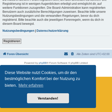
Registrierung ist in wenigen Augenblicken erledigt und ermöglicht dir, auf
weitere Funktionen zuzugreifen. Die Board-Administration kann registrierten
Benutzern auch zusätzliche Berechtigungen zuweisen. Beachte bitte unsere
Nutzungsbedingungen und die verwandten Regelungen, bevor du dich
registrierst. Bitte beachte auch die jeweiligen Forenregeln, wenn du dich in
diesem Board bewegst.
Nutzungsbedingungen
|
Datenschutzerklärung
Registrieren
Foren-Übersicht
Alle Zeiten sind
UTC+02:00
Powered by
phpBB
® Forum Software © phpBB Limited
Deutsche Übersetzung durch
phpBB.de
Datenschutz
|
Nutzungsbedingungen
Diese Website nutzt Cookies, um dir den
bestmöglichen Komfort bei der Nutzung zu
bieten.
Mehr erfahren
Verstanden!