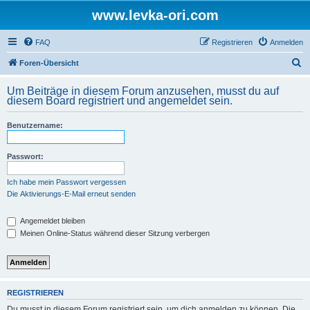
www.levka-ori.com
FAQ
Registrieren
Anmelden
S
Foren-Übersicht
u
Um Beiträge in diesem Forum anzusehen, musst du auf
c
diesem Board registriert und angemeldet sein.
h
Benutzername:
e
Passwort:
Ich habe mein Passwort vergessen
Die Aktivierungs-E-Mail erneut senden
Angemeldet bleiben
Meinen Online-Status während dieser Sitzung verbergen
REGISTRIEREN
Du musst in diesem Forum registriert sein, um dich anmelden zu können. Die