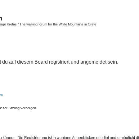
m
ge Kretas / The walking forum for the White Mountains in Crete
du auf diesem Board registriert und angemeldet sein.
en
ieser Sitzung verbergen
 können. Die Registrierung ist in wenigen Augenblicken erledigt und ermöglicht di