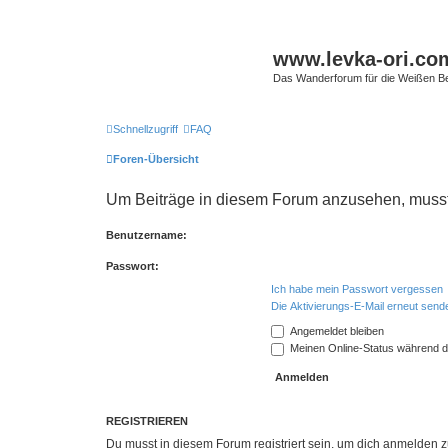
www.levka-ori.co
Das Wanderforum für die Weißen Ber
Schnellzugriff
FAQ
Foren-Übersicht
Um Beiträge in diesem Forum anzusehen, musst 
Benutzername:
Passwort:
Ich habe mein Passwort vergessen
Die Aktivierungs-E-Mail erneut send
Angemeldet bleiben
Meinen Online-Status während d
REGISTRIEREN
Du musst in diesem Forum registriert sein, um dich anmelden zu