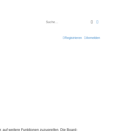
Suche
Erweiterte Suche
Registrieren
Anmelden
r, auf weitere Funktionen zuzugreifen. Die Board-