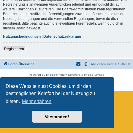
Registrierung ist in wenigen Augenblicken erledigt und ermöglicht dir, auf
weitere Funktionen zuzugreifen. Die Board-Administration kann registrierten
Benutzern auch zusätzliche Berechtigungen zuweisen. Beachte bitte unsere
Nutzungsbedingungen und die verwandten Regelungen, bevor du dich
registrierst. Bitte beachte auch die jeweiligen Forenregeln, wenn du dich in
diesem Board bewegst.
Nutzungsbedingungen
|
Datenschutzerklärung
Registrieren
Foren-Übersicht
Alle Zeiten sind
UTC+02:00
Powered by
phpBB
® Forum Software © phpBB Limited
Deutsche Übersetzung durch
phpBB.de
Datenschutz
|
Nutzungsbedingungen
Diese Website nutzt Cookies, um dir den
bestmöglichen Komfort bei der Nutzung zu
bieten.
Mehr erfahren
Verstanden!