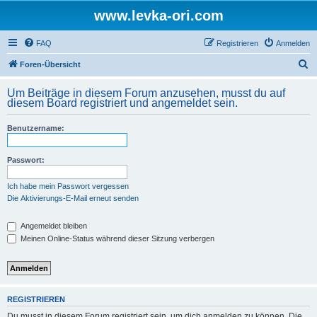
www.levka-ori.com
FAQ
Registrieren
Anmelden
S
Foren-Übersicht
u
Um Beiträge in diesem Forum anzusehen, musst du auf
c
diesem Board registriert und angemeldet sein.
h
Benutzername:
e
Passwort:
Ich habe mein Passwort vergessen
Die Aktivierungs-E-Mail erneut senden
Angemeldet bleiben
Meinen Online-Status während dieser Sitzung verbergen
REGISTRIEREN
Du musst in diesem Forum registriert sein, um dich anmelden zu können. Die