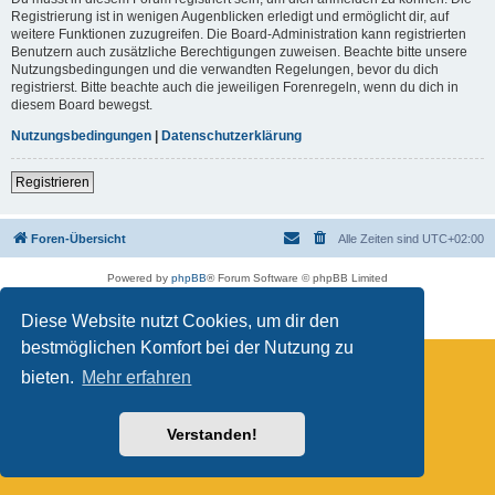
Registrierung ist in wenigen Augenblicken erledigt und ermöglicht dir, auf
weitere Funktionen zuzugreifen. Die Board-Administration kann registrierten
Benutzern auch zusätzliche Berechtigungen zuweisen. Beachte bitte unsere
Nutzungsbedingungen und die verwandten Regelungen, bevor du dich
registrierst. Bitte beachte auch die jeweiligen Forenregeln, wenn du dich in
diesem Board bewegst.
Nutzungsbedingungen
|
Datenschutzerklärung
Registrieren
Foren-Übersicht
Alle Zeiten sind
UTC+02:00
Powered by
phpBB
® Forum Software © phpBB Limited
Deutsche Übersetzung durch
phpBB.de
Datenschutz
|
Nutzungsbedingungen
Diese Website nutzt Cookies, um dir den
bestmöglichen Komfort bei der Nutzung zu
bieten.
Mehr erfahren
Verstanden!