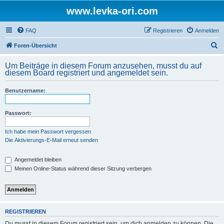
www.levka-ori.com
FAQ
Registrieren
Anmelden
S
Foren-Übersicht
u
Um Beiträge in diesem Forum anzusehen, musst du auf
c
diesem Board registriert und angemeldet sein.
h
Benutzername:
e
Passwort:
Ich habe mein Passwort vergessen
Die Aktivierungs-E-Mail erneut senden
Angemeldet bleiben
Meinen Online-Status während dieser Sitzung verbergen
REGISTRIEREN
Du musst in diesem Forum registriert sein, um dich anmelden zu können. Die