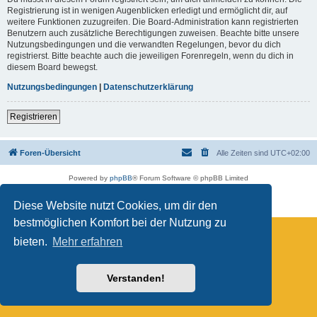
Registrierung ist in wenigen Augenblicken erledigt und ermöglicht dir, auf
weitere Funktionen zuzugreifen. Die Board-Administration kann registrierten
Benutzern auch zusätzliche Berechtigungen zuweisen. Beachte bitte unsere
Nutzungsbedingungen und die verwandten Regelungen, bevor du dich
registrierst. Bitte beachte auch die jeweiligen Forenregeln, wenn du dich in
diesem Board bewegst.
Nutzungsbedingungen
|
Datenschutzerklärung
Registrieren
Foren-Übersicht
Alle Zeiten sind
UTC+02:00
Powered by
phpBB
® Forum Software © phpBB Limited
Deutsche Übersetzung durch
phpBB.de
Datenschutz
|
Nutzungsbedingungen
Diese Website nutzt Cookies, um dir den
bestmöglichen Komfort bei der Nutzung zu
bieten.
Mehr erfahren
Verstanden!