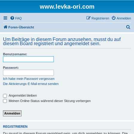
www.levka-ori.com
FAQ
Registrieren
Anmelden
S
Foren-Übersicht
u
Um Beiträge in diesem Forum anzusehen, musst du auf
c
diesem Board registriert und angemeldet sein.
h
Benutzername:
e
Passwort:
Ich habe mein Passwort vergessen
Die Aktivierungs-E-Mail erneut senden
Angemeldet bleiben
Meinen Online-Status während dieser Sitzung verbergen
REGISTRIEREN
Du musst in diesem Forum registriert sein, um dich anmelden zu können. Die