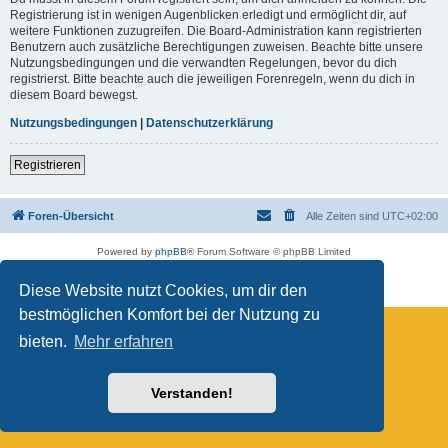
Registrierung ist in wenigen Augenblicken erledigt und ermöglicht dir, auf
weitere Funktionen zuzugreifen. Die Board-Administration kann registrierten
Benutzern auch zusätzliche Berechtigungen zuweisen. Beachte bitte unsere
Nutzungsbedingungen und die verwandten Regelungen, bevor du dich
registrierst. Bitte beachte auch die jeweiligen Forenregeln, wenn du dich in
diesem Board bewegst.
Nutzungsbedingungen
|
Datenschutzerklärung
Registrieren
Foren-Übersicht
Alle Zeiten sind
UTC+02:00
Powered by
phpBB
® Forum Software © phpBB Limited
Deutsche Übersetzung durch
phpBB.de
Datenschutz
|
Nutzungsbedingungen
Diese Website nutzt Cookies, um dir den
bestmöglichen Komfort bei der Nutzung zu
bieten.
Mehr erfahren
Verstanden!