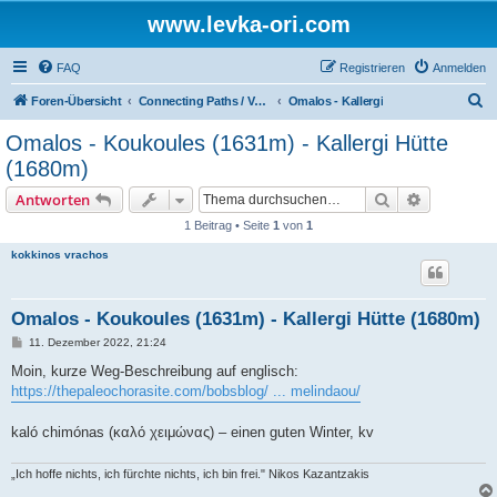
www.levka-ori.com
FAQ
Registrieren
Anmelden
S
Foren-Übersicht
Connecting Paths / Verbindungswege
Omalos - Kallergi
u
Omalos - Koukoules (1631m) - Kallergi Hütte
c
(1680m)
h
Suche
Erweiterte
Antworten
e
1 Beitrag • Seite
1
von
1
kokkinos vrachos
Omalos - Koukoules (1631m) - Kallergi Hütte (1680m)
B
11. Dezember 2022, 21:24
e
i
Moin, kurze Weg-Beschreibung auf englisch:
t
https://thepaleochorasite.com/bobsblog/ ... melindaou/
r
a
g
kaló chimónas (καλό χειμώνας) – einen guten Winter, kv
„Ich hoffe nichts, ich fürchte nichts, ich bin frei." Nikos Kazantzakis