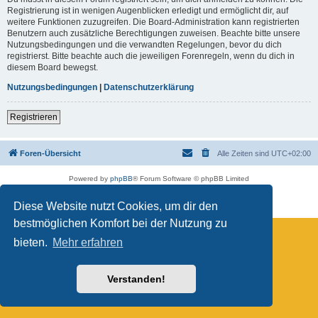
Registrierung ist in wenigen Augenblicken erledigt und ermöglicht dir, auf
weitere Funktionen zuzugreifen. Die Board-Administration kann registrierten
Benutzern auch zusätzliche Berechtigungen zuweisen. Beachte bitte unsere
Nutzungsbedingungen und die verwandten Regelungen, bevor du dich
registrierst. Bitte beachte auch die jeweiligen Forenregeln, wenn du dich in
diesem Board bewegst.
Nutzungsbedingungen
|
Datenschutzerklärung
Registrieren
Foren-Übersicht
Alle Zeiten sind
UTC+02:00
Powered by
phpBB
® Forum Software © phpBB Limited
Deutsche Übersetzung durch
phpBB.de
Datenschutz
|
Nutzungsbedingungen
Diese Website nutzt Cookies, um dir den
bestmöglichen Komfort bei der Nutzung zu
bieten.
Mehr erfahren
Verstanden!