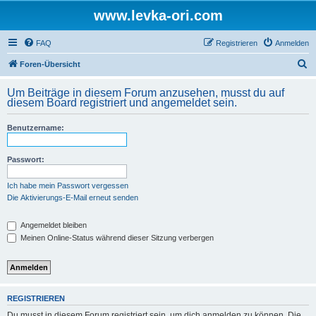
www.levka-ori.com
FAQ
Registrieren
Anmelden
S
Foren-Übersicht
u
Um Beiträge in diesem Forum anzusehen, musst du auf
c
diesem Board registriert und angemeldet sein.
h
Benutzername:
e
Passwort:
Ich habe mein Passwort vergessen
Die Aktivierungs-E-Mail erneut senden
Angemeldet bleiben
Meinen Online-Status während dieser Sitzung verbergen
REGISTRIEREN
Du musst in diesem Forum registriert sein, um dich anmelden zu können. Die