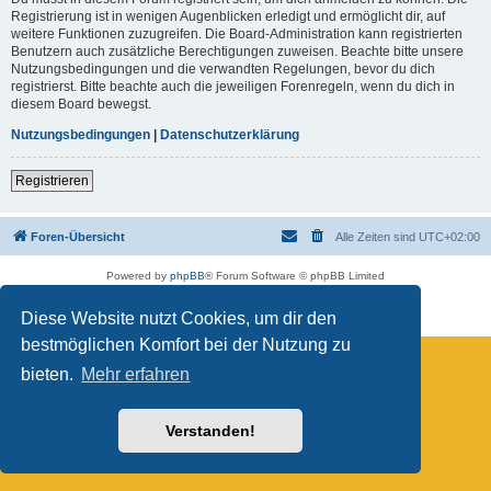
Registrierung ist in wenigen Augenblicken erledigt und ermöglicht dir, auf
weitere Funktionen zuzugreifen. Die Board-Administration kann registrierten
Benutzern auch zusätzliche Berechtigungen zuweisen. Beachte bitte unsere
Nutzungsbedingungen und die verwandten Regelungen, bevor du dich
registrierst. Bitte beachte auch die jeweiligen Forenregeln, wenn du dich in
diesem Board bewegst.
Nutzungsbedingungen
|
Datenschutzerklärung
Registrieren
Foren-Übersicht
Alle Zeiten sind
UTC+02:00
Powered by
phpBB
® Forum Software © phpBB Limited
Deutsche Übersetzung durch
phpBB.de
Datenschutz
|
Nutzungsbedingungen
Diese Website nutzt Cookies, um dir den
bestmöglichen Komfort bei der Nutzung zu
bieten.
Mehr erfahren
Verstanden!