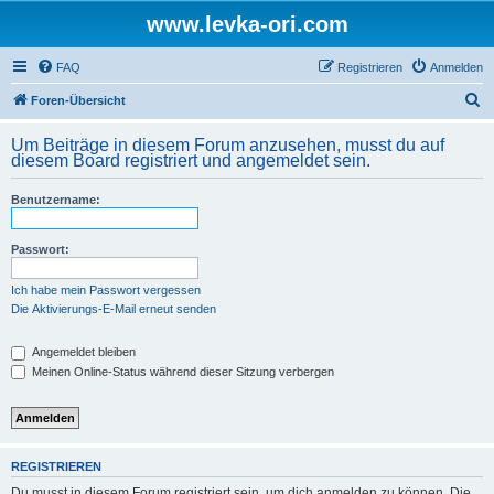
www.levka-ori.com
FAQ
Registrieren
Anmelden
S
Foren-Übersicht
u
Um Beiträge in diesem Forum anzusehen, musst du auf
c
diesem Board registriert und angemeldet sein.
h
Benutzername:
e
Passwort:
Ich habe mein Passwort vergessen
Die Aktivierungs-E-Mail erneut senden
Angemeldet bleiben
Meinen Online-Status während dieser Sitzung verbergen
REGISTRIEREN
Du musst in diesem Forum registriert sein, um dich anmelden zu können. Die