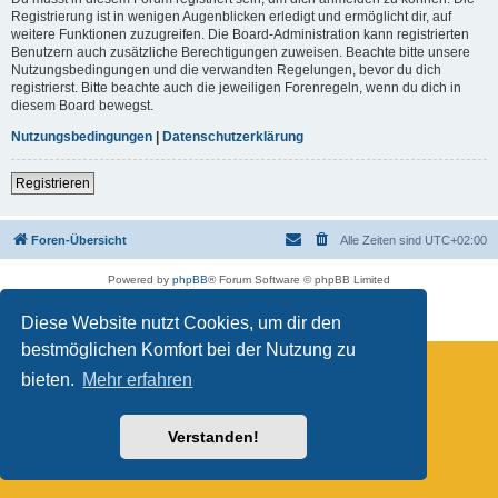
Registrierung ist in wenigen Augenblicken erledigt und ermöglicht dir, auf
weitere Funktionen zuzugreifen. Die Board-Administration kann registrierten
Benutzern auch zusätzliche Berechtigungen zuweisen. Beachte bitte unsere
Nutzungsbedingungen und die verwandten Regelungen, bevor du dich
registrierst. Bitte beachte auch die jeweiligen Forenregeln, wenn du dich in
diesem Board bewegst.
Nutzungsbedingungen
|
Datenschutzerklärung
Registrieren
Foren-Übersicht
Alle Zeiten sind
UTC+02:00
Powered by
phpBB
® Forum Software © phpBB Limited
Deutsche Übersetzung durch
phpBB.de
Datenschutz
|
Nutzungsbedingungen
Diese Website nutzt Cookies, um dir den
bestmöglichen Komfort bei der Nutzung zu
bieten.
Mehr erfahren
Verstanden!