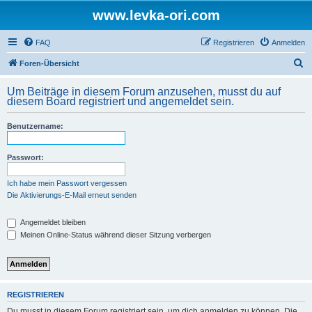
www.levka-ori.com
FAQ
Registrieren
Anmelden
S
Foren-Übersicht
u
Um Beiträge in diesem Forum anzusehen, musst du auf
c
diesem Board registriert und angemeldet sein.
h
Benutzername:
e
Passwort:
Ich habe mein Passwort vergessen
Die Aktivierungs-E-Mail erneut senden
Angemeldet bleiben
Meinen Online-Status während dieser Sitzung verbergen
REGISTRIEREN
Du musst in diesem Forum registriert sein, um dich anmelden zu können. Die