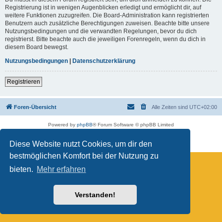
Registrierung ist in wenigen Augenblicken erledigt und ermöglicht dir, auf
weitere Funktionen zuzugreifen. Die Board-Administration kann registrierten
Benutzern auch zusätzliche Berechtigungen zuweisen. Beachte bitte unsere
Nutzungsbedingungen und die verwandten Regelungen, bevor du dich
registrierst. Bitte beachte auch die jeweiligen Forenregeln, wenn du dich in
diesem Board bewegst.
Nutzungsbedingungen
|
Datenschutzerklärung
Registrieren
Foren-Übersicht
Alle Zeiten sind
UTC+02:00
Powered by
phpBB
® Forum Software © phpBB Limited
Deutsche Übersetzung durch
phpBB.de
Datenschutz
|
Nutzungsbedingungen
Diese Website nutzt Cookies, um dir den
bestmöglichen Komfort bei der Nutzung zu
bieten.
Mehr erfahren
Verstanden!