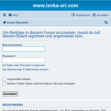
www.levka-ori.com
FAQ
Registrieren
Anmelden
S
Foren-Übersicht
u
Um Beiträge in diesem Forum anzusehen, musst du auf
c
diesem Board registriert und angemeldet sein.
h
Benutzername:
e
Passwort:
Ich habe mein Passwort vergessen
Die Aktivierungs-E-Mail erneut senden
Angemeldet bleiben
Meinen Online-Status während dieser Sitzung verbergen
REGISTRIEREN
Du musst in diesem Forum registriert sein, um dich anmelden zu können. Die