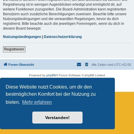
Registrierung ist in wenigen Augenblicken erledigt und ermöglicht dir, auf
weitere Funktionen zuzugreifen. Die Board-Administration kann registrierten
Benutzern auch zusätzliche Berechtigungen zuweisen. Beachte bitte unsere
Nutzungsbedingungen und die verwandten Regelungen, bevor du dich
registrierst. Bitte beachte auch die jeweiligen Forenregeln, wenn du dich in
diesem Board bewegst.
Nutzungsbedingungen
|
Datenschutzerklärung
Registrieren
Foren-Übersicht
Alle Zeiten sind
UTC+02:00
Powered by
phpBB
® Forum Software © phpBB Limited
Deutsche Übersetzung durch
phpBB.de
Datenschutz
|
Nutzungsbedingungen
Diese Website nutzt Cookies, um dir den
bestmöglichen Komfort bei der Nutzung zu
bieten.
Mehr erfahren
Verstanden!