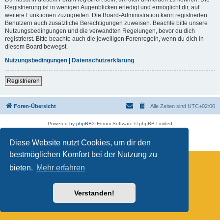
Registrierung ist in wenigen Augenblicken erledigt und ermöglicht dir, auf
weitere Funktionen zuzugreifen. Die Board-Administration kann registrierten
Benutzern auch zusätzliche Berechtigungen zuweisen. Beachte bitte unsere
Nutzungsbedingungen und die verwandten Regelungen, bevor du dich
registrierst. Bitte beachte auch die jeweiligen Forenregeln, wenn du dich in
diesem Board bewegst.
Nutzungsbedingungen
|
Datenschutzerklärung
Registrieren
Foren-Übersicht
Alle Zeiten sind
UTC+02:00
Powered by
phpBB
® Forum Software © phpBB Limited
Deutsche Übersetzung durch
phpBB.de
Datenschutz
|
Nutzungsbedingungen
Diese Website nutzt Cookies, um dir den
bestmöglichen Komfort bei der Nutzung zu
bieten.
Mehr erfahren
Verstanden!