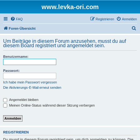
www.levka-ori.com
FAQ
Registrieren
Anmelden
S
Foren-Übersicht
u
Um Beiträge in diesem Forum anzusehen, musst du auf
c
diesem Board registriert und angemeldet sein.
h
Benutzername:
e
Passwort:
Ich habe mein Passwort vergessen
Die Aktivierungs-E-Mail erneut senden
Angemeldet bleiben
Meinen Online-Status während dieser Sitzung verbergen
REGISTRIEREN
Du musst in diesem Forum registriert sein, um dich anmelden zu können. Die