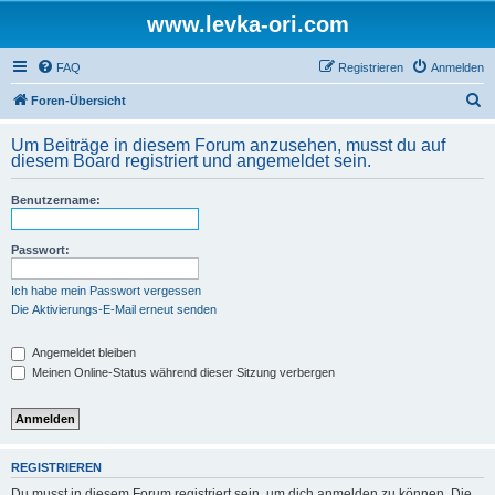
www.levka-ori.com
FAQ
Registrieren
Anmelden
S
Foren-Übersicht
u
Um Beiträge in diesem Forum anzusehen, musst du auf
c
diesem Board registriert und angemeldet sein.
h
Benutzername:
e
Passwort:
Ich habe mein Passwort vergessen
Die Aktivierungs-E-Mail erneut senden
Angemeldet bleiben
Meinen Online-Status während dieser Sitzung verbergen
REGISTRIEREN
Du musst in diesem Forum registriert sein, um dich anmelden zu können. Die