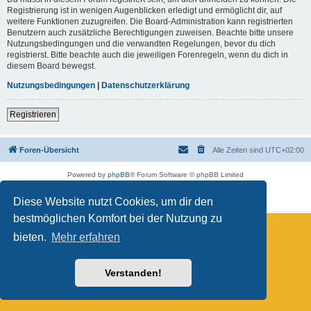
Registrierung ist in wenigen Augenblicken erledigt und ermöglicht dir, auf
weitere Funktionen zuzugreifen. Die Board-Administration kann registrierten
Benutzern auch zusätzliche Berechtigungen zuweisen. Beachte bitte unsere
Nutzungsbedingungen und die verwandten Regelungen, bevor du dich
registrierst. Bitte beachte auch die jeweiligen Forenregeln, wenn du dich in
diesem Board bewegst.
Nutzungsbedingungen
|
Datenschutzerklärung
Registrieren
Foren-Übersicht
Alle Zeiten sind
UTC+02:00
Powered by
phpBB
® Forum Software © phpBB Limited
Deutsche Übersetzung durch
phpBB.de
Datenschutz
|
Nutzungsbedingungen
Diese Website nutzt Cookies, um dir den
bestmöglichen Komfort bei der Nutzung zu
bieten.
Mehr erfahren
Verstanden!