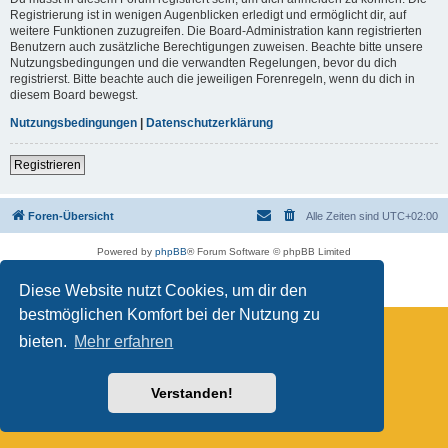
Registrierung ist in wenigen Augenblicken erledigt und ermöglicht dir, auf
weitere Funktionen zuzugreifen. Die Board-Administration kann registrierten
Benutzern auch zusätzliche Berechtigungen zuweisen. Beachte bitte unsere
Nutzungsbedingungen und die verwandten Regelungen, bevor du dich
registrierst. Bitte beachte auch die jeweiligen Forenregeln, wenn du dich in
diesem Board bewegst.
Nutzungsbedingungen
|
Datenschutzerklärung
Registrieren
Foren-Übersicht
Alle Zeiten sind
UTC+02:00
Powered by
phpBB
® Forum Software © phpBB Limited
Deutsche Übersetzung durch
phpBB.de
Datenschutz
|
Nutzungsbedingungen
Diese Website nutzt Cookies, um dir den
bestmöglichen Komfort bei der Nutzung zu
bieten.
Mehr erfahren
Verstanden!