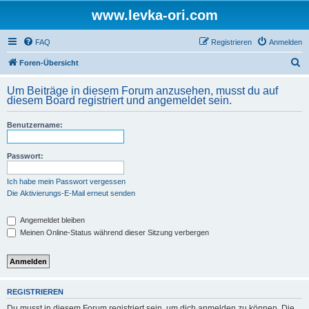
www.levka-ori.com
FAQ
Registrieren
Anmelden
S
Foren-Übersicht
u
Um Beiträge in diesem Forum anzusehen, musst du auf
c
diesem Board registriert und angemeldet sein.
h
Benutzername:
e
Passwort:
Ich habe mein Passwort vergessen
Die Aktivierungs-E-Mail erneut senden
Angemeldet bleiben
Meinen Online-Status während dieser Sitzung verbergen
REGISTRIEREN
Du musst in diesem Forum registriert sein, um dich anmelden zu können. Die