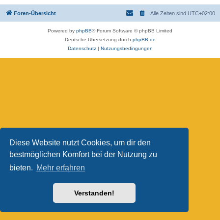
Foren-Übersicht
Alle Zeiten sind
UTC+02:00
Powered by
phpBB
® Forum Software © phpBB Limited
Deutsche Übersetzung durch
phpBB.de
Datenschutz
|
Nutzungsbedingungen
Diese Website nutzt Cookies, um dir den
bestmöglichen Komfort bei der Nutzung zu
bieten.
Mehr erfahren
Verstanden!