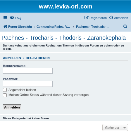
www.levka-ori.com
FAQ
Registrieren
Anmelden
S
Foren-Übersicht
Connecting Paths / Verbindungswege
Pachnes - Trocharis - Thodoris - Zaranokephala
u
Pachnes - Trocharis - Thodoris - Zaranokephala
c
Du hast keine ausreichenden Rechte, um Themen in diesem Forum zu sehen oder zu
h
lesen.
e
ANMELDEN
•
REGISTRIEREN
Benutzername:
Passwort:
Angemeldet bleiben
Meinen Online-Status während dieser Sitzung verbergen
Diese Kategorie hat keine Foren.
Gehe zu