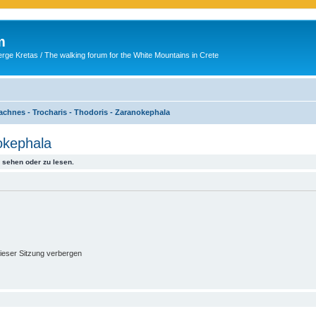
m
ge Kretas / The walking forum for the White Mountains in Crete
achnes - Trocharis - Thodoris - Zaranokephala
okephala
sehen oder zu lesen.
ieser Sitzung verbergen