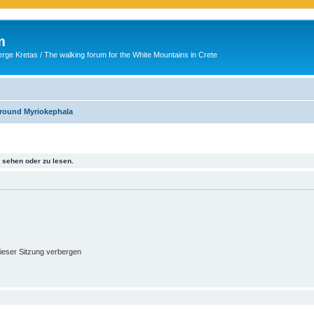
m
ge Kretas / The walking forum for the White Mountains in Crete
round Myriokephala
sehen oder zu lesen.
ieser Sitzung verbergen