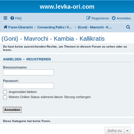
www.levka-ori.com
FAQ
Registrieren
Anmelden
S
Foren-Übersicht
Connecting Paths / Verbindungswege
(Goni) - Mavrochi - Kambia - Kallikratis
u
(Goni) - Mavrochi - Kambia - Kallikratis
c
Du hast keine ausreichenden Rechte, um Themen in diesem Forum zu sehen oder zu
h
lesen.
e
ANMELDEN
•
REGISTRIEREN
Benutzername:
Passwort:
Angemeldet bleiben
Meinen Online-Status während dieser Sitzung verbergen
Diese Kategorie hat keine Foren.
Gehe zu