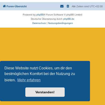
Foren-Übersicht
Alle Zeiten sind
UTC+02:00
Powered by
phpBB
® Forum Software © phpBB Limited
Deutsche Übersetzung durch
phpBB.de
Datenschutz
|
Nutzungsbedingungen
Diese Website nutzt Cookies, um dir den
bestmöglichen Komfort bei der Nutzung zu
bieten.
Mehr erfahren
Verstanden!