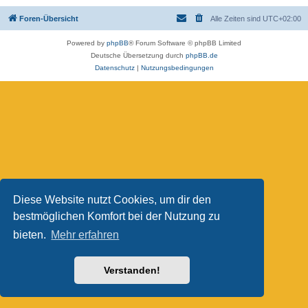
Foren-Übersicht
Alle Zeiten sind
UTC+02:00
Powered by
phpBB
® Forum Software © phpBB Limited
Deutsche Übersetzung durch
phpBB.de
Datenschutz
|
Nutzungsbedingungen
Diese Website nutzt Cookies, um dir den
bestmöglichen Komfort bei der Nutzung zu
bieten.
Mehr erfahren
Verstanden!