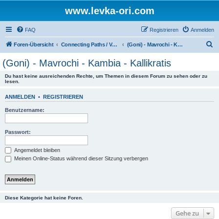
www.levka-ori.com
FAQ
Registrieren
Anmelden
S
Foren-Übersicht
Connecting Paths / Verbindungswege
(Goni) - Mavrochi - Kambia - Kallikratis
u
(Goni) - Mavrochi - Kambia - Kallikratis
c
Du hast keine ausreichenden Rechte, um Themen in diesem Forum zu sehen oder zu
h
lesen.
e
ANMELDEN
•
REGISTRIEREN
Benutzername:
Passwort:
Angemeldet bleiben
Meinen Online-Status während dieser Sitzung verbergen
Diese Kategorie hat keine Foren.
Gehe zu