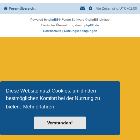
Foren-Übersicht
Alle Zeiten sind
UTC+02:00
Powered by
phpBB
® Forum Software © phpBB Limited
Deutsche Übersetzung durch
phpBB.de
Datenschutz
|
Nutzungsbedingungen
Diese Website nutzt Cookies, um dir den
bestmöglichen Komfort bei der Nutzung zu
bieten.
Mehr erfahren
Verstanden!