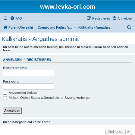
www.levka-ori.com
FAQ
Registrieren
Anmelden
S
Foren-Übersicht
Connecting Paths / Verbindungswege
Kallikratis - Angathes summit
u
Kallikratis - Angathes summit
c
Du hast keine ausreichenden Rechte, um Themen in diesem Forum zu sehen oder zu
h
lesen.
e
ANMELDEN
•
REGISTRIEREN
Benutzername:
Passwort:
Angemeldet bleiben
Meinen Online-Status während dieser Sitzung verbergen
Diese Kategorie hat keine Foren.
Gehe zu