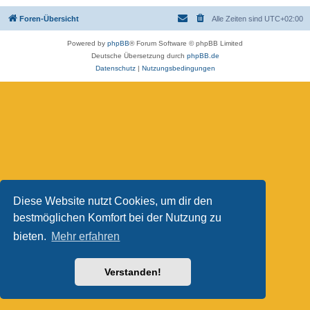
Foren-Übersicht
Alle Zeiten sind
UTC+02:00
Powered by
phpBB
® Forum Software © phpBB Limited
Deutsche Übersetzung durch
phpBB.de
Datenschutz
|
Nutzungsbedingungen
Diese Website nutzt Cookies, um dir den
bestmöglichen Komfort bei der Nutzung zu
bieten.
Mehr erfahren
Verstanden!