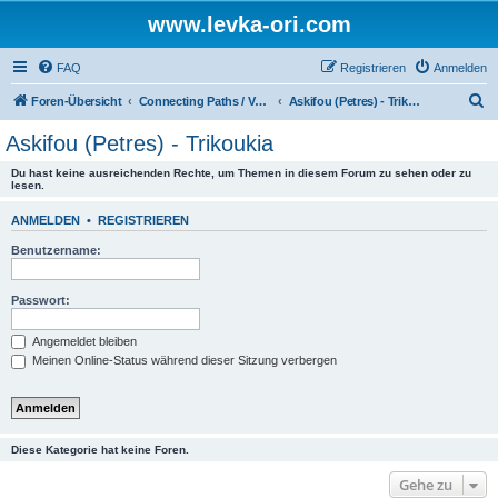
www.levka-ori.com
FAQ
Registrieren
Anmelden
S
Foren-Übersicht
Connecting Paths / Verbindungswege
Askifou (Petres) - Trikoukia
u
Askifou (Petres) - Trikoukia
c
Du hast keine ausreichenden Rechte, um Themen in diesem Forum zu sehen oder zu
h
lesen.
e
ANMELDEN
•
REGISTRIEREN
Benutzername:
Passwort:
Angemeldet bleiben
Meinen Online-Status während dieser Sitzung verbergen
Diese Kategorie hat keine Foren.
Gehe zu