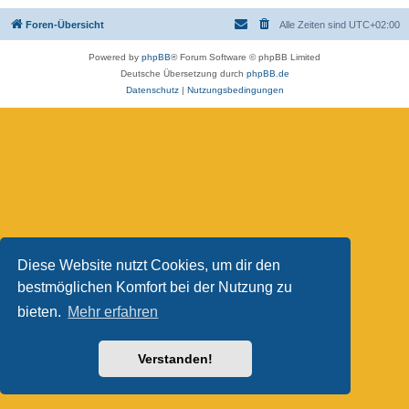
Foren-Übersicht
Alle Zeiten sind
UTC+02:00
Powered by
phpBB
® Forum Software © phpBB Limited
Deutsche Übersetzung durch
phpBB.de
Datenschutz
|
Nutzungsbedingungen
Diese Website nutzt Cookies, um dir den
bestmöglichen Komfort bei der Nutzung zu
bieten.
Mehr erfahren
Verstanden!