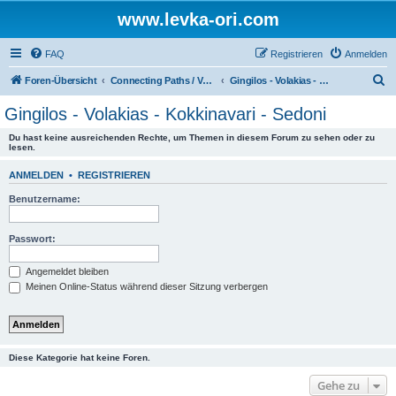
www.levka-ori.com
FAQ
Registrieren
Anmelden
S
Foren-Übersicht
Connecting Paths / Verbindungswege
Gingilos - Volakias - Kokkinavari - Sedoni
u
Gingilos - Volakias - Kokkinavari - Sedoni
c
Du hast keine ausreichenden Rechte, um Themen in diesem Forum zu sehen oder zu
h
lesen.
e
ANMELDEN
•
REGISTRIEREN
Benutzername:
Passwort:
Angemeldet bleiben
Meinen Online-Status während dieser Sitzung verbergen
Diese Kategorie hat keine Foren.
Gehe zu