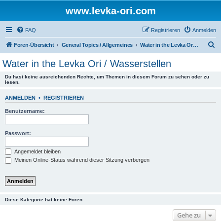
www.levka-ori.com
FAQ
Registrieren
Anmelden
S
Foren-Übersicht
General Topics / Allgemeines
Water in the Levka Ori / Wasserstellen
u
Water in the Levka Ori / Wasserstellen
c
Du hast keine ausreichenden Rechte, um Themen in diesem Forum zu sehen oder zu
h
lesen.
e
ANMELDEN
•
REGISTRIEREN
Benutzername:
Passwort:
Angemeldet bleiben
Meinen Online-Status während dieser Sitzung verbergen
Diese Kategorie hat keine Foren.
Gehe zu