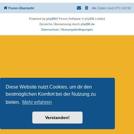
Foren-Übersicht
Alle Zeiten sind
UTC+02:00
Powered by
phpBB
® Forum Software © phpBB Limited
Deutsche Übersetzung durch
phpBB.de
Datenschutz
|
Nutzungsbedingungen
Diese Website nutzt Cookies, um dir den
bestmöglichen Komfort bei der Nutzung zu
bieten.
Mehr erfahren
Verstanden!