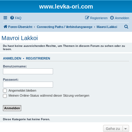
www.levka-ori.com
FAQ
Registrieren
Anmelden
S
Foren-Übersicht
Connecting Paths / Verbindungswege
Mavroi Lakkoi
u
Mavroi Lakkoi
c
Du hast keine ausreichenden Rechte, um Themen in diesem Forum zu sehen oder zu
h
lesen.
e
ANMELDEN
•
REGISTRIEREN
Benutzername:
Passwort:
Angemeldet bleiben
Meinen Online-Status während dieser Sitzung verbergen
Diese Kategorie hat keine Foren.
Gehe zu