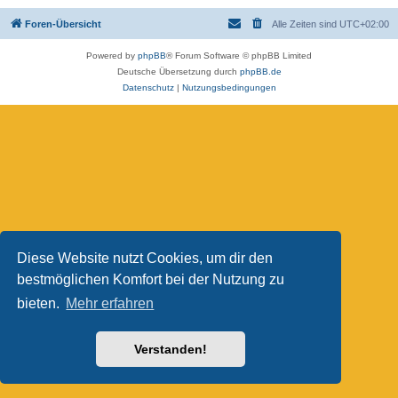
Foren-Übersicht
Alle Zeiten sind
UTC+02:00
Powered by
phpBB
® Forum Software © phpBB Limited
Deutsche Übersetzung durch
phpBB.de
Datenschutz
|
Nutzungsbedingungen
Diese Website nutzt Cookies, um dir den
bestmöglichen Komfort bei der Nutzung zu
bieten.
Mehr erfahren
Verstanden!