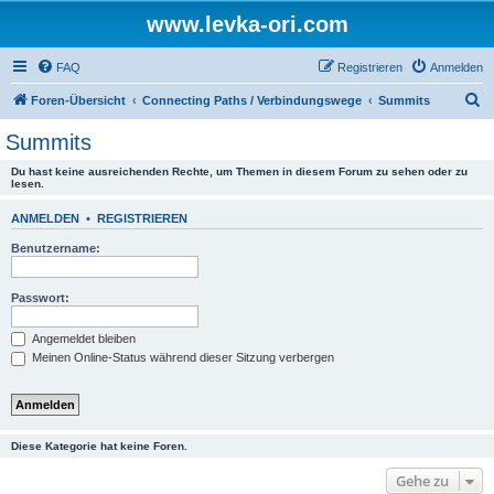
www.levka-ori.com
FAQ
Registrieren
Anmelden
S
Foren-Übersicht
Connecting Paths / Verbindungswege
Summits
u
Summits
c
Du hast keine ausreichenden Rechte, um Themen in diesem Forum zu sehen oder zu
h
lesen.
e
ANMELDEN
•
REGISTRIEREN
Benutzername:
Passwort:
Angemeldet bleiben
Meinen Online-Status während dieser Sitzung verbergen
Diese Kategorie hat keine Foren.
Gehe zu