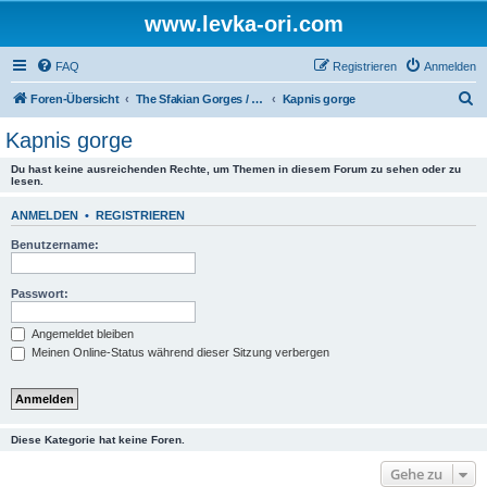
www.levka-ori.com
FAQ
Registrieren
Anmelden
S
Foren-Übersicht
The Sfakian Gorges / Die sfakiotischen Schluchten
Kapnis gorge
u
Kapnis gorge
c
Du hast keine ausreichenden Rechte, um Themen in diesem Forum zu sehen oder zu
h
lesen.
e
ANMELDEN
•
REGISTRIEREN
Benutzername:
Passwort:
Angemeldet bleiben
Meinen Online-Status während dieser Sitzung verbergen
Diese Kategorie hat keine Foren.
Gehe zu