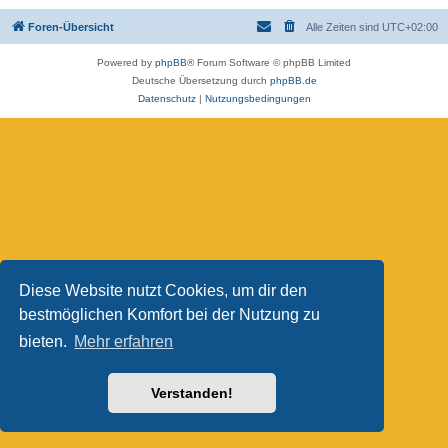
Foren-Übersicht
Alle Zeiten sind
UTC+02:00
Powered by
phpBB
® Forum Software © phpBB Limited
Deutsche Übersetzung durch
phpBB.de
Datenschutz
|
Nutzungsbedingungen
Diese Website nutzt Cookies, um dir den
bestmöglichen Komfort bei der Nutzung zu
bieten.
Mehr erfahren
Verstanden!