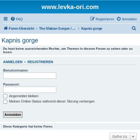
www.levka-ori.com
FAQ
Registrieren
Anmelden
S
Foren-Übersicht
The Sfakian Gorges / Die sfakiotischen Schluchten
Kapnis gorge
u
Kapnis gorge
c
Du hast keine ausreichenden Rechte, um Themen in diesem Forum zu sehen oder zu
h
lesen.
e
ANMELDEN
•
REGISTRIEREN
Benutzername:
Passwort:
Angemeldet bleiben
Meinen Online-Status während dieser Sitzung verbergen
Diese Kategorie hat keine Foren.
Gehe zu