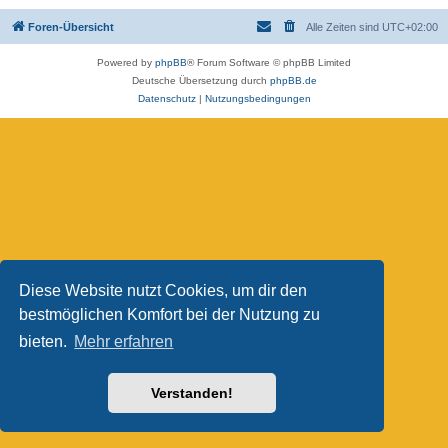
Foren-Übersicht
Alle Zeiten sind
UTC+02:00
Powered by
phpBB
® Forum Software © phpBB Limited
Deutsche Übersetzung durch
phpBB.de
Datenschutz
|
Nutzungsbedingungen
Diese Website nutzt Cookies, um dir den
bestmöglichen Komfort bei der Nutzung zu
bieten.
Mehr erfahren
Verstanden!