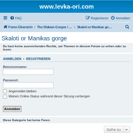
www.levka-ori.com
FAQ
Registrieren
Anmelden
S
Foren-Übersicht
The Sfakian Gorges / Die sfakiotischen Schluchten
Skaloti or Manikas gorge
u
Skaloti or Manikas gorge
c
Du hast keine ausreichenden Rechte, um Themen in diesem Forum zu sehen oder zu
h
lesen.
e
ANMELDEN
•
REGISTRIEREN
Benutzername:
Passwort:
Angemeldet bleiben
Meinen Online-Status während dieser Sitzung verbergen
Diese Kategorie hat keine Foren.
Gehe zu