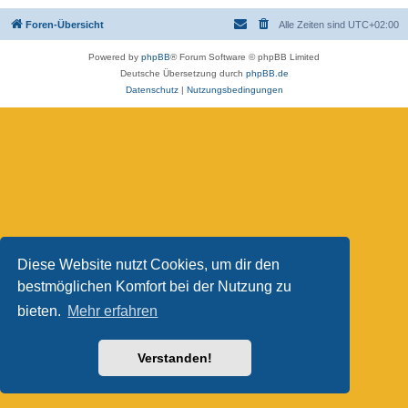
Foren-Übersicht
Alle Zeiten sind
UTC+02:00
Powered by
phpBB
® Forum Software © phpBB Limited
Deutsche Übersetzung durch
phpBB.de
Datenschutz
|
Nutzungsbedingungen
Diese Website nutzt Cookies, um dir den
bestmöglichen Komfort bei der Nutzung zu
bieten.
Mehr erfahren
Verstanden!