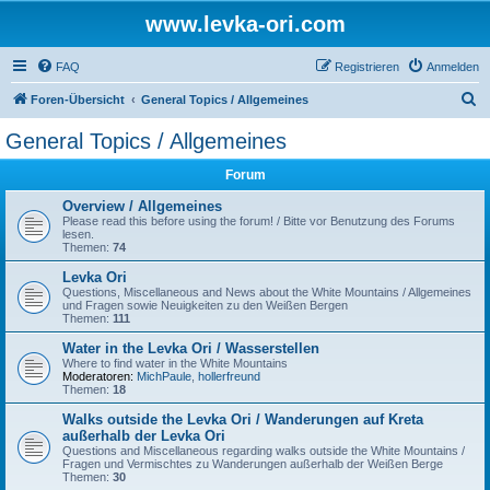
www.levka-ori.com
FAQ
Registrieren
Anmelden
S
Foren-Übersicht
General Topics / Allgemeines
u
General Topics / Allgemeines
c
Forum
h
e
Overview / Allgemeines
Please read this before using the forum! / Bitte vor Benutzung des Forums
lesen.
Themen:
74
Levka Ori
Questions, Miscellaneous and News about the White Mountains / Allgemeines
und Fragen sowie Neuigkeiten zu den Weißen Bergen
Themen:
111
Water in the Levka Ori / Wasserstellen
Where to find water in the White Mountains
Moderatoren:
MichPaule
,
hollerfreund
Themen:
18
Walks outside the Levka Ori / Wanderungen auf Kreta
außerhalb der Levka Ori
Questions and Miscellaneous regarding walks outside the White Mountains /
Fragen und Vermischtes zu Wanderungen außerhalb der Weißen Berge
Themen:
30