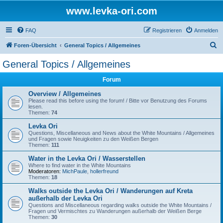
www.levka-ori.com
FAQ
Registrieren
Anmelden
S
Foren-Übersicht
General Topics / Allgemeines
u
General Topics / Allgemeines
c
Forum
h
e
Overview / Allgemeines
Please read this before using the forum! / Bitte vor Benutzung des Forums
lesen.
Themen:
74
Levka Ori
Questions, Miscellaneous and News about the White Mountains / Allgemeines
und Fragen sowie Neuigkeiten zu den Weißen Bergen
Themen:
111
Water in the Levka Ori / Wasserstellen
Where to find water in the White Mountains
Moderatoren:
MichPaule
,
hollerfreund
Themen:
18
Walks outside the Levka Ori / Wanderungen auf Kreta
außerhalb der Levka Ori
Questions and Miscellaneous regarding walks outside the White Mountains /
Fragen und Vermischtes zu Wanderungen außerhalb der Weißen Berge
Themen:
30