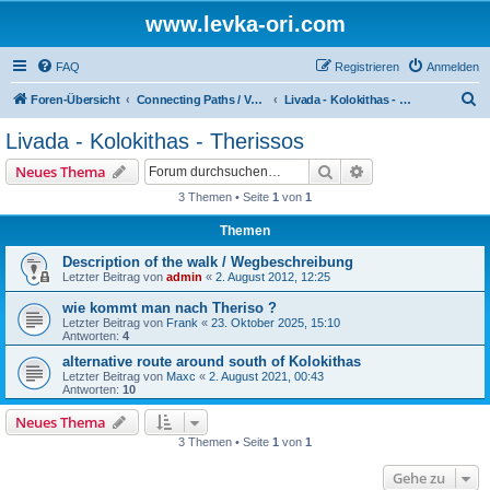
www.levka-ori.com
FAQ
Registrieren
Anmelden
S
Foren-Übersicht
Connecting Paths / Verbindungswege
Livada - Kolokithas - Therissos
u
Livada - Kolokithas - Therissos
c
Suche
Erweiterte Suche
Neues Thema
h
3 Themen • Seite
1
von
1
e
Themen
Description of the walk / Wegbeschreibung
Letzter Beitrag von
admin
«
2. August 2012, 12:25
wie kommt man nach Theriso ?
Letzter Beitrag von
Frank
«
23. Oktober 2025, 15:10
Antworten:
4
alternative route around south of Kolokithas
Letzter Beitrag von
Maxc
«
2. August 2021, 00:43
Antworten:
10
Neues Thema
3 Themen • Seite
1
von
1
Gehe zu