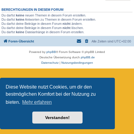
BERECHTIGUNGEN IN DIESEM FORUM
Du darfst
keine
neuen Themen in diesem Forum erstellen.
Du darfst
keine
Antworten zu Themen in diesem Forum erstellen.
Du darfst deine Beiträge in diesem Forum
nicht
ändern.
Du darfst deine Beiträge in diesem Forum
nicht
löschen.
Du darfst
keine
Dateianhänge in diesem Forum erstellen.
Foren-Übersicht
Alle Zeiten sind
UTC+02:00
Powered by
phpBB
® Forum Software © phpBB Limited
Deutsche Übersetzung durch
phpBB.de
Datenschutz
|
Nutzungsbedingungen
Diese Website nutzt Cookies, um dir den
bestmöglichen Komfort bei der Nutzung zu
bieten.
Mehr erfahren
Verstanden!