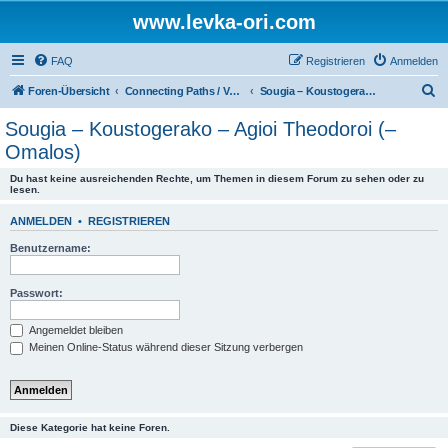
www.levka-ori.com
FAQ
Registrieren
Anmelden
S
Foren-Übersicht
Connecting Paths / Verbindungswege
Sougia – Koustogerako – Agioi Theodoroi (– Omalos)
u
Sougia – Koustogerako – Agioi Theodoroi (–
c
Omalos)
h
Du hast keine ausreichenden Rechte, um Themen in diesem Forum zu sehen oder zu
e
lesen.
ANMELDEN
•
REGISTRIEREN
Benutzername:
Passwort:
Angemeldet bleiben
Meinen Online-Status während dieser Sitzung verbergen
Diese Kategorie hat keine Foren.