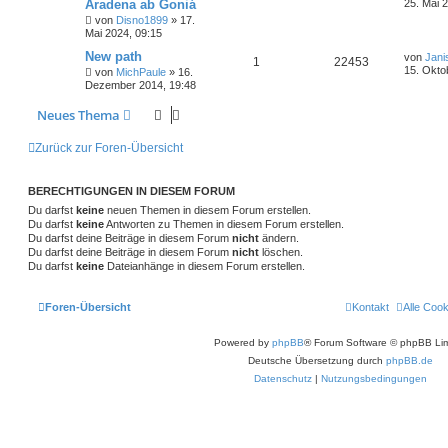
Aradena ab Goniá
25. Mai 
von
Disno1899
»
17.
Mai 2024, 09:15
New path
von
Jani
1
22453
15. Okto
von
MichPaule
»
16.
Dezember 2014, 19:48
Neues Thema
Zurück zur Foren-Übersicht
BERECHTIGUNGEN IN DIESEM FORUM
Du darfst
keine
neuen Themen in diesem Forum erstellen.
Du darfst
keine
Antworten zu Themen in diesem Forum erstellen.
Du darfst deine Beiträge in diesem Forum
nicht
ändern.
Du darfst deine Beiträge in diesem Forum
nicht
löschen.
Du darfst
keine
Dateianhänge in diesem Forum erstellen.
Foren-Übersicht
Kontakt
Alle Coo
Powered by
phpBB
® Forum Software © phpBB Lim
Deutsche Übersetzung durch
phpBB.de
Datenschutz
|
Nutzungsbedingungen