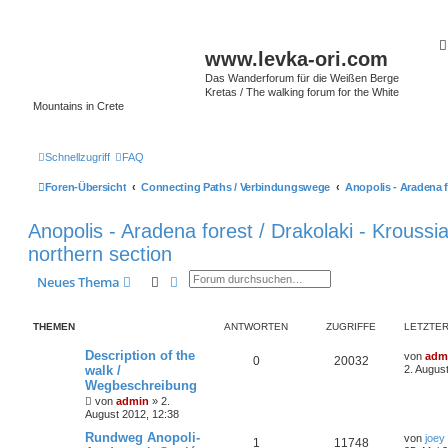
www.levka-ori.com
Das Wanderforum für die Weißen Berge
Kretas / The walking forum for the White
Mountains in Crete
Schnellzugriff
FAQ
Foren-Übersicht
Connecting Paths / Verbindungswege
Anopolis - Aradena forest / Drakolaki - Krouss
northern section
Suche
Erweiterte Suche
Neues Thema
THEMEN
ANTWORTEN
ZUGRIFFE
LETZTER
Description of the
von
adm
0
20032
walk /
2. Augus
Wegbeschreibung
von
admin
»
2.
August 2012, 12:38
Rundweg Anopoli-
von
joey
1
11748