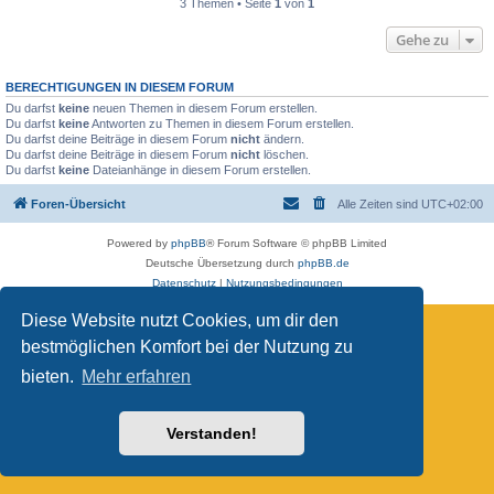
3 Themen • Seite
1
von
1
Gehe zu
BERECHTIGUNGEN IN DIESEM FORUM
Du darfst
keine
neuen Themen in diesem Forum erstellen.
Du darfst
keine
Antworten zu Themen in diesem Forum erstellen.
Du darfst deine Beiträge in diesem Forum
nicht
ändern.
Du darfst deine Beiträge in diesem Forum
nicht
löschen.
Du darfst
keine
Dateianhänge in diesem Forum erstellen.
Foren-Übersicht
Alle Zeiten sind
UTC+02:00
Powered by
phpBB
® Forum Software © phpBB Limited
Deutsche Übersetzung durch
phpBB.de
Datenschutz
|
Nutzungsbedingungen
Diese Website nutzt Cookies, um dir den
bestmöglichen Komfort bei der Nutzung zu
bieten.
Mehr erfahren
Verstanden!