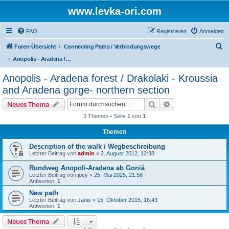
www.levka-ori.com
FAQ
Registrieren
Anmelden
S
Foren-Übersicht
Connecting Paths / Verbindungswege
u
Anopolis - Aradena forest / Drakolaki - Kroussia and Aradena gorge- northern section
c
Anopolis - Aradena forest / Drakolaki - Kroussia
h
and Aradena gorge- northern section
e
Suche
Erweiterte Suche
Neues Thema
3 Themen • Seite
1
von
1
Themen
Description of the walk / Wegbeschreibung
Letzter Beitrag von
admin
«
2. August 2012, 12:38
Rundweg Anopoli-Aradena ab Goniá
Letzter Beitrag von
joey
«
25. Mai 2025, 21:58
Antworten:
1
New path
Letzter Beitrag von
Janis
«
15. Oktober 2015, 16:43
Antworten:
1
Neues Thema