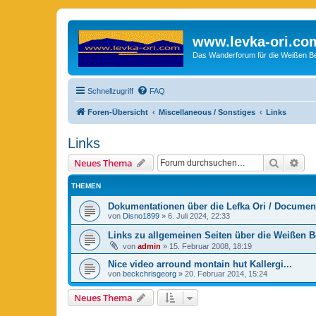
www.levka-ori.co
Das Wanderforum für die Weißen Ber
Schnellzugriff
FAQ
Foren-Übersicht
Miscellaneous / Sonstiges
Links
Links
Suche
Erw
Neues Thema
THEMEN
Dokumentationen über die Lefka Ori / Document
von
Disno1899
»
6. Juli 2024, 22:33
Links zu allgemeinen Seiten über die Weißen B
von
admin
»
15. Februar 2008, 18:19
Nice video arround montain hut Kallergi...
von
beckchrisgeorg
»
20. Februar 2014, 15:24
Neues Thema