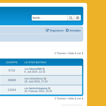
Suche
Erweiterte Suche
Registrieren
Anmelden
3 Themen • Seite
1
von
1
ZUGRIFFE
LETZTER BEITRAG
von
Disno1899
9710
6. Juli 2024, 22:33
von
christoforos
36983
19. Juni 2016, 17:10
von
beckchrisgeorg
21024
20. Februar 2014, 15:24
3 Themen • Seite
1
von
1