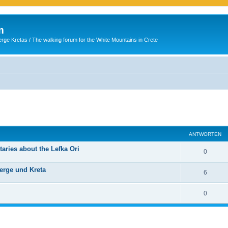
m
ge Kretas / The walking forum for the White Mountains in Crete
eiterte Suche
ANTWORTEN
aries about the Lefka Ori
0
erge und Kreta
6
0