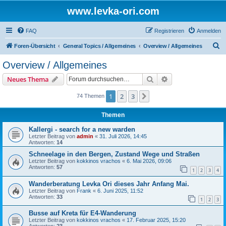
www.levka-ori.com
FAQ
Registrieren
Anmelden
S
Foren-Übersicht
General Topics / Allgemeines
Overview / Allgemeines
u
Overview / Allgemeines
c
Suche
Erweiterte Suche
Neues Thema
h
e
1
2
3
Nächste
74 Themen
Themen
Kallergi - search for a new warden
Letzter Beitrag von
admin
«
31. Juli 2026, 14:45
Antworten:
14
Schneelage in den Bergen, Zustand Wege und Straßen
Letzter Beitrag von
kokkinos vrachos
«
6. Mai 2026, 09:06
Antworten:
57
1
2
3
4
Wanderberatung Levka Ori dieses Jahr Anfang Mai.
Letzter Beitrag von
Frank
«
6. Juni 2025, 11:52
Antworten:
33
1
2
3
Busse auf Kreta für E4-Wanderung
Letzter Beitrag von
kokkinos vrachos
«
17. Februar 2025, 15:20