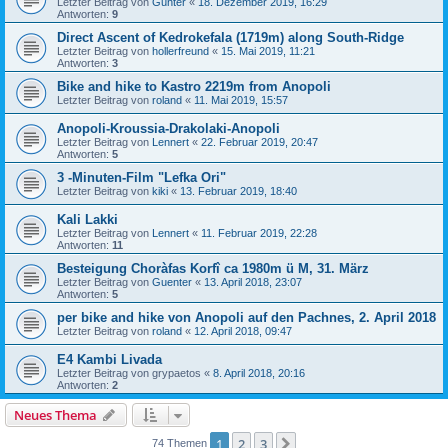
Letzter Beitrag von
Günter
«
18. Dezember 2019, 16:29
Antworten:
9
Direct Ascent of Kedrokefala (1719m) along South-Ridge
Letzter Beitrag von
hollerfreund
«
15. Mai 2019, 11:21
Antworten:
3
Bike and hike to Kastro 2219m from Anopoli
Letzter Beitrag von
roland
«
11. Mai 2019, 15:57
Anopoli-Kroussia-Drakolaki-Anopoli
Letzter Beitrag von
Lennert
«
22. Februar 2019, 20:47
Antworten:
5
3 -Minuten-Film "Lefka Ori"
Letzter Beitrag von
kiki
«
13. Februar 2019, 18:40
Kali Lakki
Letzter Beitrag von
Lennert
«
11. Februar 2019, 22:28
Antworten:
11
Besteigung Choràfas Korfî ca 1980m ü M, 31. März
Letzter Beitrag von
Guenter
«
13. April 2018, 23:07
Antworten:
5
per bike and hike von Anopoli auf den Pachnes, 2. April 2018
Letzter Beitrag von
roland
«
12. April 2018, 09:47
E4 Kambi Livada
Letzter Beitrag von
grypaetos
«
8. April 2018, 20:16
Antworten:
2
Neues Thema
1
2
3
Nächste
74 Themen