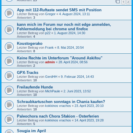
Antworten:
23
1
2
App mit 112-Ruftaste sendet SMS mit Position
Letzter Beitrag von
Gregor
«
4. August 2024, 13:11
Antworten:
3
kann mich im Forum nur noch mit edge anmelden,
Fehlermeldung bei chrome und firefox
Letzter Beitrag von
p22
«
1. August 2024, 14:30
Antworten:
4
Koustogerako
Letzter Beitrag von
Frank
«
8. Mai 2024, 20:54
Antworten:
8
Keine Rechte im Unterforum "Around Askifou"
Letzter Beitrag von
admin
«
28. April 2024, 08:56
Antworten:
2
GPX-Tracks
Letzter Beitrag von
GerdHH
«
9. Februar 2024, 14:43
Antworten:
10
Freilaufende Hunde
Letzter Beitrag von
MichPaule
«
2. Juni 2023, 13:52
Antworten:
10
Schraubkartuschen sonntags in Chania kaufen?
Letzter Beitrag von
kokkinos vrachos
«
23. April 2023, 20:10
Antworten:
10
Paleochora nach Chora Sfakion - Osterferien
Letzter Beitrag von
kokkinos vrachos
«
14. April 2023, 19:28
Antworten:
5
Sougia im April