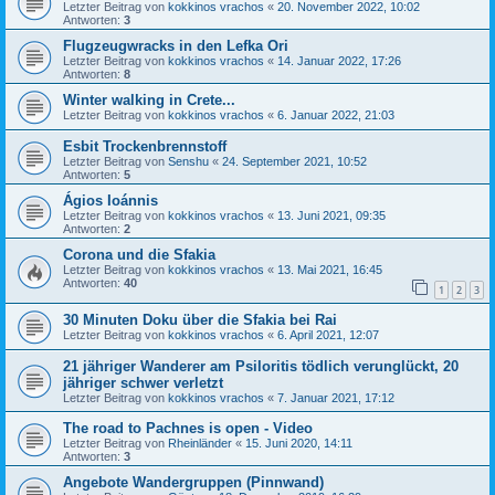
Letzter Beitrag von
kokkinos vrachos
«
20. November 2022, 10:02
Antworten:
3
Flugzeugwracks in den Lefka Ori
Letzter Beitrag von
kokkinos vrachos
«
14. Januar 2022, 17:26
Antworten:
8
Winter walking in Crete...
Letzter Beitrag von
kokkinos vrachos
«
6. Januar 2022, 21:03
Esbit Trockenbrennstoff
Letzter Beitrag von
Senshu
«
24. September 2021, 10:52
Antworten:
5
Ágios Ioánnis
Letzter Beitrag von
kokkinos vrachos
«
13. Juni 2021, 09:35
Antworten:
2
Corona und die Sfakia
Letzter Beitrag von
kokkinos vrachos
«
13. Mai 2021, 16:45
Antworten:
40
1
2
3
30 Minuten Doku über die Sfakia bei Rai
Letzter Beitrag von
kokkinos vrachos
«
6. April 2021, 12:07
21 jähriger Wanderer am Psiloritis tödlich verunglückt, 20
jähriger schwer verletzt
Letzter Beitrag von
kokkinos vrachos
«
7. Januar 2021, 17:12
The road to Pachnes is open - Video
Letzter Beitrag von
Rheinländer
«
15. Juni 2020, 14:11
Antworten:
3
Angebote Wandergruppen (Pinnwand)