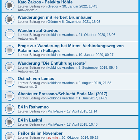
Kato Zakros - Pelekita Höhle
Letzter Beitrag von
Gregor
«
30. Januar 2022, 13:43
Antworten:
7
Wanderungen mit Herbert Brunnbauer
Letzter Beitrag von
Günter
«
6. Dezember 2021, 18:03
Wandern auf Gavdos
Letzter Beitrag von
kokkinos vrachos
«
21. Oktober 2020, 13:06
Antworten:
6
Frage zur Wanderung bei Mirtos: Verbindungsweg von
Kalami nach Faflagos
Letzter Beitrag von
kokkinos vrachos
«
10. Januar 2020, 00:27
Wanderung "Die Entführungsroute"
Letzter Beitrag von
kokkinos vrachos
«
8. September 2019, 09:46
Antworten:
11
Östlich von Lentas
Letzter Beitrag von
kokkinos vrachos
«
2. August 2019, 21:58
Antworten:
3
Abenteuer Prassano-Schlucht Ende Mai (2017)
Letzter Beitrag von
kokkinos vrachos
«
1. Juni 2017, 14:09
E4 in Rethymno
Letzter Beitrag von
MichPaule
«
17. April 2015, 11:14
E4 in Lasithi
Letzter Beitrag von
MichPaule
«
17. April 2015, 10:46
Psiloritis im November
Letzter Beitrag von
admin
«
20. Oktober 2014, 09:18