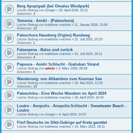
Berg Apopigadi (bei Omalos Windpark)
Letzter Beitrag von
Gregor
«
25. April 2026, 20:11
Antworten:
3
Temenia - Anidri - (Paleochora)
Letzter Beitrag von
kokkinos vrachos
«
11. Januar 2026, 13:09
Antworten:
12
Paleochora Hausberg (Vigles) Rundweg
Letzter Beitrag von
kokkinos vrachos
«
31. Juli 2025, 20:33
Antworten:
1
Falassarna - Balos und zurück
Letzter Beitrag von
kokkinos vrachos
«
31. Juli 2025, 20:11
Antworten:
4
Papoura - Anidri Schlucht - Gialiskari Strand
Letzter Beitrag von
admin
«
3. März 2025, 08:09
Antworten:
5
Wanderung: von Alikambos zum Kournas See
Letzter Beitrag von
kokkinos vrachos
«
18. Mai 2024, 12:25
Antworten:
13
Paleochóra - Eine Woche Wandern im April 2024
Letzter Beitrag von
kokkinos vrachos
«
26. April 2024, 16:43
Loutro - Anopolis - Anopolis-Schlucht - Sweetwater Beach -
Loutro
Letzter Beitrag von
Gregor
«
6. April 2024, 14:37
Fünf Deutsche im Dikti-Gebirge auf Kreta gerettet
Letzter Beitrag von
kokkinos vrachos
«
15. März 2022, 18:11