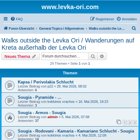
www.levka-ori.com
FAQ
Registrieren
Anmelden
S
Foren-Übersicht
General Topics / Allgemeines
Walks outside the Levka Ori / Wanderungen auf Kreta außerhalb der Levka Ori
u
Walks outside the Levka Ori / Wanderungen auf
c
Kreta außerhalb der Levka Ori
h
Suche
Erweiterte Suche
Neues Thema
e
29 Themen • Seite
1
von
1
Themen
Kapsa / Perivolakia Schlucht
Letzter Beitrag von
p22
«
28. Mai 2026, 08:02
Antworten:
6
Sougia - Pyramide - ...
Letzter Beitrag von
kokkinos vrachos
«
16. Mai 2026, 19:23
Antworten:
3
Sougia - Armos - Sougia
Letzter Beitrag von
admin
«
5. Mai 2026, 07:08
Antworten:
37
1
2
3
Sougia - Rodovani - Kamaria - Kamariano Schlucht - Sougia
Letzter Beitrag von
kokkinos vrachos
«
4. Mai 2026, 12:09
Antworten:
14