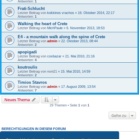
Antworten:
1
Frati-Schlucht
Letzter Beitrag von
kokkinos vrachos
«
16. Oktober 2014, 22:17
Antworten:
1
Walking the heart of Crete
Letzter Beitrag von
MichPaule
«
6. November 2013, 18:53
E4 - a mountain walk along the spine of Crete
Letzter Beitrag von
admin
«
22. Oktober 2013, 08:44
Antworten:
2
apopigadi
Letzter Beitrag von
coxbazar
«
21. Mai 2010, 21:16
Antworten:
4
koutroulis
Letzter Beitrag von
noni21
«
15. Mai 2010, 14:59
Antworten:
2
Timios Stavros
Letzter Beitrag von
admin
«
17. August 2009, 13:54
Antworten:
7
Neues Thema
29 Themen • Seite
1
von
1
Gehe zu
BERECHTIGUNGEN IN DIESEM FORUM
Du darfst
keine
neuen Themen in diesem Forum erstellen.
Du darfst
keine
Antworten zu Themen in diesem Forum erstellen.