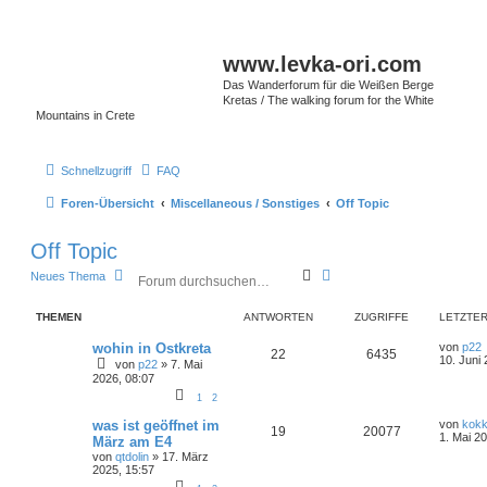
www.levka-ori.com
Das Wanderforum für die Weißen Berge
Kretas / The walking forum for the White
Mountains in Crete
Schnellzugriff
FAQ
Foren-Übersicht
Miscellaneous / Sonstiges
Off Topic
Off Topic
S
E
Neues Thema
u
r
c
w
THEMEN
ANTWORTEN
ZUGRIFFE
LETZTER
h
e
e
i
wohin in Ostkreta
von
p22
t
22
6435
10. Juni 
von
p22
»
7. Mai
e
2026, 08:07
r
t
1
2
e
was ist geöffnet im
von
kokk
S
19
20077
1. Mai 2
März am E4
u
c
von
qtdolin
»
17. März
2025, 15:57
h