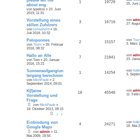
please tell me
1
19729
25. Juni
about eng
von
lypelros
»
23. Juni
2019, 11:31
Vorstellung eines
von
adm
3
16716
27. Augu
stillen Zuhörers
von
kshepherd
»
16.
Juli 2018, 10:32
Peloponnes
von
Tour
2
15157
3. März 
von
Tours
»
26. Februar
2016, 08:32
Hallo an Alle
von
adm
7
21841
23. Janu
von
Tom
»
20. Januar
2016, 15:21
Sonnenaufgang/un
von
holl
1
14254
3. Septe
tergang berechnen
von
MichPaule
»
2.
September 2014, 09:01
K(l)eine
von
adm
18
45548
11. Febr
Vorstellung und
Frage
von
MichPaule
»
18. Oktober 2013, 09:15
1
2
Einbindung von
von
holl
4
24271
18. Mai 
Google Maps
von
admin
»
11.
Mai 2009, 18:55