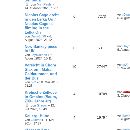
Sellouda
von
MichPaule
»
14. Oktober 2023, 15:51
Nicolas Cage dreht
von
Dis
0
7273
6. Augus
in den Lefka Ori /
Nicolas Cage is
filming in the
Lefka Ori
von
Disno1899
»
6.
August 2024, 21:42
New Banksy piece
von
Jayh
0
6311
6. Augus
in UK
von
Jayhickson
»
6.
August 2024, 10:11
Vorsicht in Chora
von
p22
10
27447
1. Mai 2
Sfakion - Mafia,
Geldautomat, und
der Bus
von
p22
»
30. Mai 2016,
21:26
Kretische Zelkove
von
adm
4
10709
3. Oktob
in Omalos (Baum,
700+ Jahre alt)
von
Gregor
»
12.
Juli 2023, 19:49
Kallergi Hütte
von
kokk
4
19797
1. Augus
von
Günter
»
11. Mai
2014, 17:27
von
holl