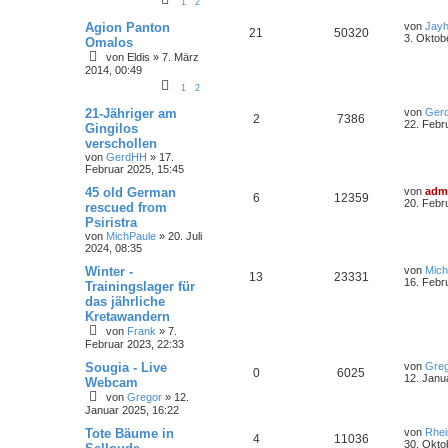
e
1
2
Agion Panton
von
Jayh
21
50320
3. Oktob
Omalos
von
Eldis
»
7. März
2014, 00:49
1
2
21-Jähriger am
von
Ger
2
7386
22. Febr
Gingilos
verschollen
von
GerdHH
»
17.
Februar 2025, 15:45
45 old German
von
adm
6
12359
20. Febr
rescued from
Psiristra
von
MichPaule
»
20. Juli
2024, 08:35
Winter -
von
Mich
13
23331
16. Febr
Trainingslager für
das jährliche
Kretawandern
von
Frank
»
7.
Februar 2023, 22:33
Sougia - Live
von
Gre
0
6025
12. Janu
Webcam
von
Gregor
»
12.
Januar 2025, 16:22
Tote Bäume in
von
Rhei
4
11036
30. Okto