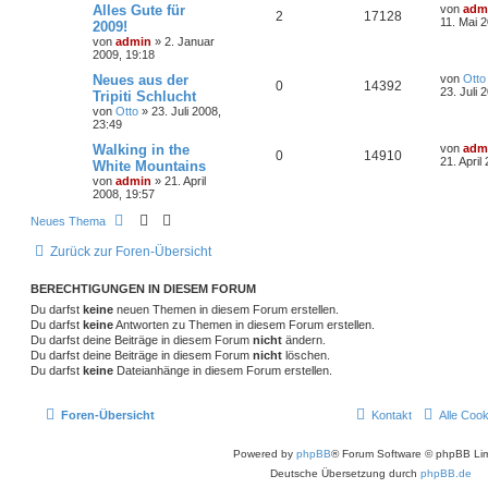
Alles Gute für
von
adm
2
17128
11. Mai 
2009!
von
admin
»
2. Januar
2009, 19:18
Neues aus der
von
Otto
0
14392
23. Juli 
Tripiti Schlucht
von
Otto
»
23. Juli 2008,
23:49
Walking in the
von
adm
0
14910
21. April
White Mountains
von
admin
»
21. April
2008, 19:57
Neues Thema
Zurück zur Foren-Übersicht
BERECHTIGUNGEN IN DIESEM FORUM
Du darfst
keine
neuen Themen in diesem Forum erstellen.
Du darfst
keine
Antworten zu Themen in diesem Forum erstellen.
Du darfst deine Beiträge in diesem Forum
nicht
ändern.
Du darfst deine Beiträge in diesem Forum
nicht
löschen.
Du darfst
keine
Dateianhänge in diesem Forum erstellen.
Foren-Übersicht
Kontakt
Alle Coo
Powered by
phpBB
® Forum Software © phpBB Lim
Deutsche Übersetzung durch
phpBB.de