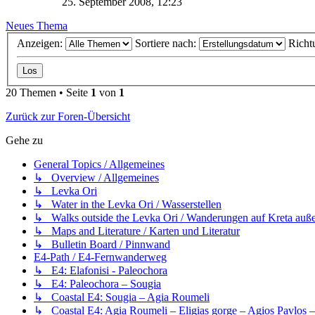
25. September 2008, 12:23
Neues Thema
Anzeigen:
Sortiere nach:
Richt
20 Themen • Seite
1
von
1
Zurück zur Foren-Übersicht
Gehe zu
General Topics / Allgemeines
↳ Overview / Allgemeines
↳ Levka Ori
↳ Water in the Levka Ori / Wasserstellen
↳ Walks outside the Levka Ori / Wanderungen auf Kreta auße
↳ Maps and Literature / Karten und Literatur
↳ Bulletin Board / Pinnwand
E4-Path / E4-Fernwanderweg
↳ E4: Elafonisi - Paleochora
↳ E4: Paleochora – Sougia
↳ Coastal E4: Sougia – Agia Roumeli
↳ Coastal E4: Agia Roumeli – Eligias gorge – Agios Pavlos 