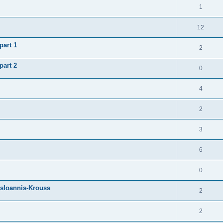
1
12
part 1
2
part 2
0
4
2
3
6
0
osIoannis-Krouss
2
2