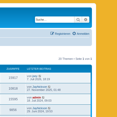
Suche
Erweiterte Suche
Registrieren
Anmelden
20 Themen • Seite
1
von
1
ZUGRIFFE
LETZTER BEITRAG
von
joey
15917
7. Juli 2026, 18:19
von
Jayhickson
10818
27. November 2025, 01:48
von
admin
15595
18. Juli 2024, 09:03
von
Jayhickson
9856
29. Juni 2024, 19:53