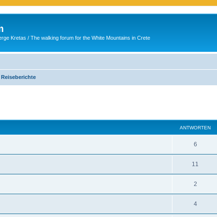
m
ge Kretas / The walking forum for the White Mountains in Crete
 Reiseberichte
eiterte Suche
ANTWORTEN
6
11
2
4