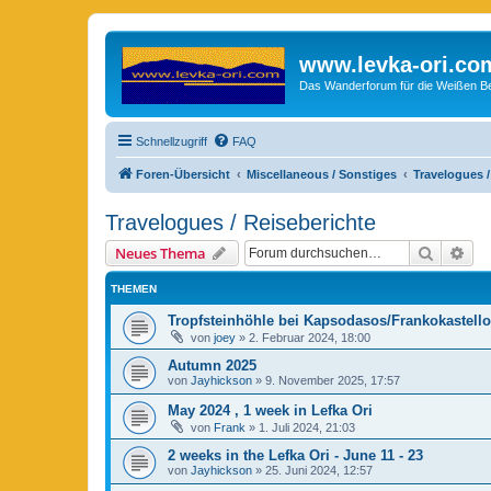
www.levka-ori.co
Das Wanderforum für die Weißen Ber
Schnellzugriff
FAQ
Foren-Übersicht
Miscellaneous / Sonstiges
Travelogues /
Travelogues / Reiseberichte
Suche
Erw
Neues Thema
THEMEN
Tropfsteinhöhle bei Kapsodasos/Frankokastello
von
joey
»
2. Februar 2024, 18:00
Autumn 2025
von
Jayhickson
»
9. November 2025, 17:57
May 2024 , 1 week in Lefka Ori
von
Frank
»
1. Juli 2024, 21:03
2 weeks in the Lefka Ori - June 11 - 23
von
Jayhickson
»
25. Juni 2024, 12:57