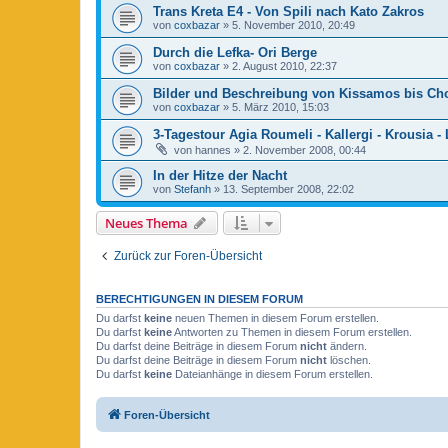
Trans Kreta E4 - Von Spili nach Kato Zakros
von
coxbazar
»
5. November 2010, 20:49
Durch die Lefka- Ori Berge
von
coxbazar
»
2. August 2010, 22:37
Bilder und Beschreibung von Kissamos bis Cho
von
coxbazar
»
5. März 2010, 15:03
3-Tagestour Agia Roumeli - Kallergi - Krousia -
von
hannes
»
2. November 2008, 00:44
In der Hitze der Nacht
von
Stefanh
»
13. September 2008, 22:02
Neues Thema
Zurück zur Foren-Übersicht
BERECHTIGUNGEN IN DIESEM FORUM
Du darfst
keine
neuen Themen in diesem Forum erstellen.
Du darfst
keine
Antworten zu Themen in diesem Forum erstellen.
Du darfst deine Beiträge in diesem Forum
nicht
ändern.
Du darfst deine Beiträge in diesem Forum
nicht
löschen.
Du darfst
keine
Dateianhänge in diesem Forum erstellen.
Foren-Übersicht