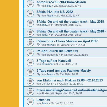
Antonius-Schlucht-Chora-Sfakion
von
joey
»
26. Januar 2024, 21:49
Sfakia 24.4. bis 8.5. 2022
von
Frank
»
24. Mai 2022, 21:47
Sfakia, On and off the beaten track - May 2018 - 
von
JonC
»
14. Dezember 2018, 15:03
Sfakia, On and off the beaten track - May 2018 - 
von
JonC
»
14. Dezember 2018, 15:09
Paleochora - Chora Sfakion im April 2017
von
phried
»
18. Oktober 2017, 20:23
Im April durch die Lefka Ori
von
grypaetos
»
9. Oktober 2016, 21:56
3 Tage auf der Katsiveli
von
brummbär
»
9. Juni 2015, 21:38
3 Tage rund um das Pachnes Massiv
von
Janis
»
30. Mai 2014, 20:37
von Elafonisi nach Plakias 22.09 - 02.10.2013
von
Donau65
»
13. Oktober 2013, 10:39
Kroussia-Kallergi-Samaria-Loutro-Aradena-Agi
von
Florian
»
8. September 2013, 16:57
Lefka Ori
von
Janis
»
20. Juli 2011, 18:12