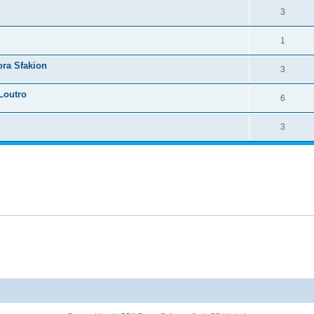
3
1
ra Sfakion
3
 Loutro
6
3