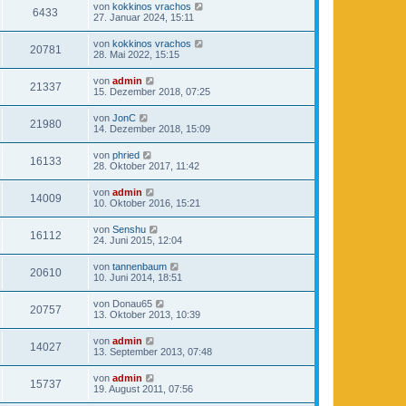
von
kokkinos vrachos
6433
27. Januar 2024, 15:11
von
kokkinos vrachos
20781
28. Mai 2022, 15:15
von
admin
21337
15. Dezember 2018, 07:25
von
JonC
21980
14. Dezember 2018, 15:09
von
phried
16133
28. Oktober 2017, 11:42
von
admin
14009
10. Oktober 2016, 15:21
von
Senshu
16112
24. Juni 2015, 12:04
von
tannenbaum
20610
10. Juni 2014, 18:51
von
Donau65
20757
13. Oktober 2013, 10:39
von
admin
14027
13. September 2013, 07:48
von
admin
15737
19. August 2011, 07:56