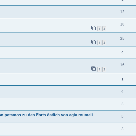
12
18
1
2
25
1
2
4
16
1
2
1
6
3
on potamos zu den Forts östlich von agia roumeli
5
3