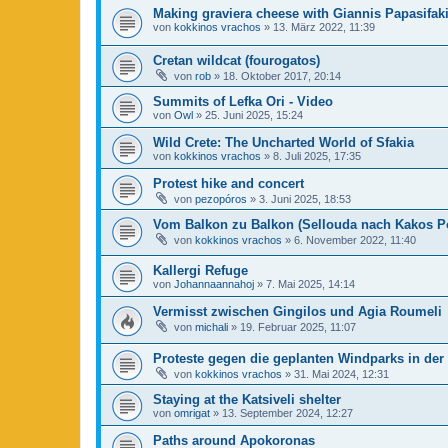
Making graviera cheese with Giannis Papasifaki
von
kokkinos vrachos
»
13. März 2022, 11:39
Cretan wildcat (fourogatos)
von
rob
»
18. Oktober 2017, 20:14
Summits of Lefka Ori - Video
von
Owl
»
25. Juni 2025, 15:24
Wild Crete: The Uncharted World of Sfakia
von
kokkinos vrachos
»
8. Juli 2025, 17:35
Protest hike and concert
von
pezopóros
»
3. Juni 2025, 18:53
Vom Balkon zu Balkon (Sellouda nach Kakos P
von
kokkinos vrachos
»
6. November 2022, 11:40
Kallergi Refuge
von
Johannaannahoj
»
7. Mai 2025, 14:14
Vermisst zwischen Gingilos und Agia Roumeli
von
michali
»
19. Februar 2025, 11:07
Proteste gegen die geplanten Windparks in der 
von
kokkinos vrachos
»
31. Mai 2024, 12:31
Staying at the Katsiveli shelter
von
omrigat
»
13. September 2024, 12:27
Paths around Apokoronas