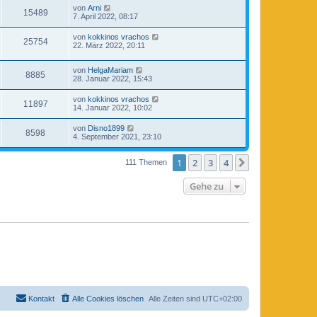
von
Arni
15489
7. April 2022, 08:17
von
kokkinos vrachos
25754
22. März 2022, 20:11
von
HelgaMariam
8885
28. Januar 2022, 15:43
von
kokkinos vrachos
11897
14. Januar 2022, 10:02
von
Disno1899
8598
4. September 2021, 23:10
1
2
3
4
Nächste
111 Themen
Gehe zu
Kontakt
Alle Cookies löschen
Alle Zeiten sind
UTC+02:00