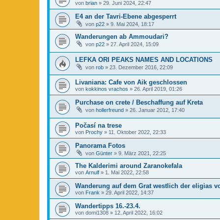
von
brian
»
29. Juni 2024, 22:47
E4 an der Tavri-Ebene abgesperrt
von
p22
»
9. Mai 2024, 18:17
Wanderungen ab Ammoudari?
von
p22
»
27. April 2024, 15:09
LEFKA ORI PEAKS NAMES AND LOCATIONS
von
rob
»
23. Dezember 2016, 22:09
Livaniana: Cafe von Aik geschlossen
von
kokkinos vrachos
»
26. April 2019, 01:26
Purchase on crete / Beschaffung auf Kreta
von
hollerfreund
»
26. Januar 2012, 17:40
Počasí na trese
von
Prochy
»
11. Oktober 2022, 22:33
Panorama Fotos
von
Günter
»
9. März 2021, 22:25
The Kalderimi around Zaranokefala
von
Arnulf
»
1. Mai 2022, 22:58
Wanderung auf dem Grat westlich der eligias v
von
Frank
»
29. April 2022, 14:37
Wandertipps 16.-23.4.
von
domi1308
»
12. April 2022, 16:02