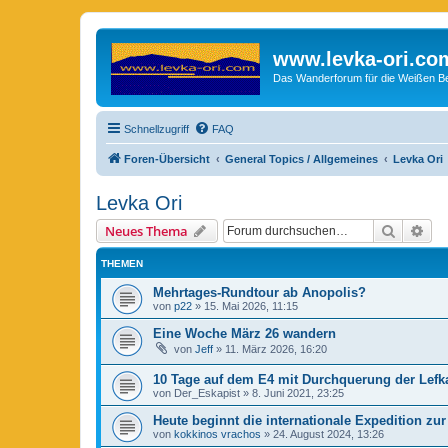
www.levka-ori.co
Das Wanderforum für die Weißen Ber
Schnellzugriff
FAQ
Foren-Übersicht
General Topics / Allgemeines
Levka Ori
Levka Ori
Suche
Erw
Neues Thema
THEMEN
Mehrtages-Rundtour ab Anopolis?
von
p22
»
15. Mai 2026, 11:15
Eine Woche März 26 wandern
von
Jeff
»
11. März 2026, 16:20
10 Tage auf dem E4 mit Durchquerung der Lefk
von
Der_Eskapist
»
8. Juni 2021, 23:25
Heute beginnt die internationale Expedition z
von
kokkinos vrachos
»
24. August 2024, 13:26