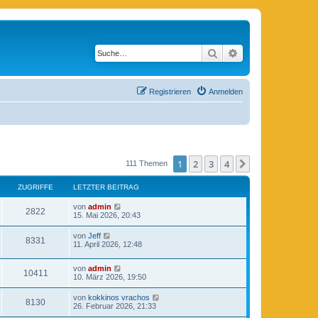
Suche
Erweiterte Suche
Registrieren
Anmelden
1
2
3
4
Nächste
111 Themen
ZUGRIFFE
LETZTER BEITRAG
von
admin
2822
15. Mai 2026, 20:43
von
Jeff
8331
11. April 2026, 12:48
von
admin
10411
10. März 2026, 19:50
von
kokkinos vrachos
8130
26. Februar 2026, 21:33