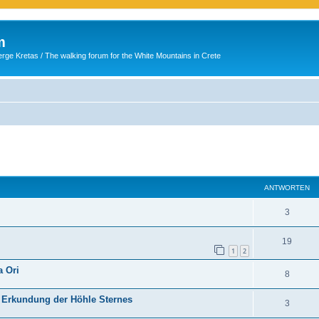
m
ge Kretas / The walking forum for the White Mountains in Crete
eiterte Suche
ANTWORTEN
3
19
1
2
a Ori
8
ur Erkundung der Höhle Sternes
3