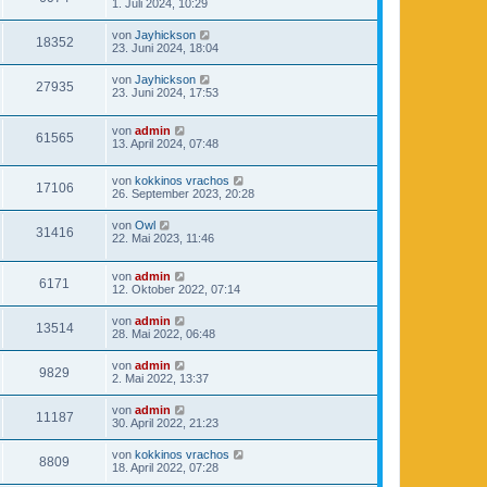
1. Juli 2024, 10:29
von
Jayhickson
18352
23. Juni 2024, 18:04
von
Jayhickson
27935
23. Juni 2024, 17:53
von
admin
61565
13. April 2024, 07:48
von
kokkinos vrachos
17106
26. September 2023, 20:28
von
Owl
31416
22. Mai 2023, 11:46
von
admin
6171
12. Oktober 2022, 07:14
von
admin
13514
28. Mai 2022, 06:48
von
admin
9829
2. Mai 2022, 13:37
von
admin
11187
30. April 2022, 21:23
von
kokkinos vrachos
8809
18. April 2022, 07:28