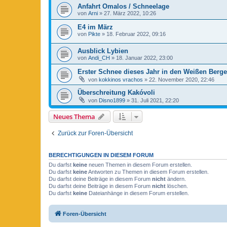
Anfahrt Omalos / Schneelage
von
Arni
»
27. März 2022, 10:26
E4 im März
von
Pikte
»
18. Februar 2022, 09:16
Ausblick Lybien
von
Andi_CH
»
18. Januar 2022, 23:00
Erster Schnee dieses Jahr in den Weißen Bergen
von
kokkinos vrachos
»
22. November 2020, 22:46
Überschreitung Kakóvoli
von
Disno1899
»
31. Juli 2021, 22:20
Neues Thema
Zurück zur Foren-Übersicht
BERECHTIGUNGEN IN DIESEM FORUM
Du darfst
keine
neuen Themen in diesem Forum erstellen.
Du darfst
keine
Antworten zu Themen in diesem Forum erstellen.
Du darfst deine Beiträge in diesem Forum
nicht
ändern.
Du darfst deine Beiträge in diesem Forum
nicht
löschen.
Du darfst
keine
Dateianhänge in diesem Forum erstellen.
Foren-Übersicht