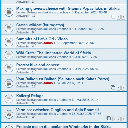
Antworten:
3
Making graviera cheese with Giannis Papasifakis in Sfakia
Letzter Beitrag von
kokkinos vrachos
«
6. Dezember 2025, 08:48
Antworten:
17
1
2
Cretan wildcat (fourogatos)
Letzter Beitrag von
kokkinos vrachos
«
8. Oktober 2025, 12:25
Antworten:
9
Summits of Lefka Ori - Video
Letzter Beitrag von
admin
«
17. September 2025, 20:06
Antworten:
4
Wild Crete: The Uncharted World of Sfakia
Letzter Beitrag von
kokkinos vrachos
«
8. Juli 2025, 17:35
Protest hike and concert
Letzter Beitrag von
kokkinos vrachos
«
5. Juni 2025, 08:35
Antworten:
1
Vom Balkon zu Balkon (Sellouda nach Kakos Poros)
Letzter Beitrag von
admin
«
13. Mai 2025, 07:11
Antworten:
16
1
2
Kallergi Refuge
Letzter Beitrag von
kokkinos vrachos
«
11. Mai 2025, 09:14
Antworten:
9
Vermisst zwischen Gingilos und Agia Roumeli
Letzter Beitrag von
kokkinos vrachos
«
18. März 2025, 07:56
Antworten:
40
1
2
3
Proteste gegen die geplanten Windparks in der Sfakia