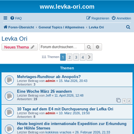
www.levka-ori.com
FAQ
Registrieren
Anmelden
S
Foren-Übersicht
General Topics / Allgemeines
Levka Ori
u
Levka Ori
c
Suche
Erweiterte Suche
Neues Thema
h
e
1
2
3
4
Nächste
111 Themen
Themen
Mehrtages-Rundtour ab Anopolis?
Letzter Beitrag von
admin
«
15. Mai 2026, 20:43
Antworten:
3
Eine Woche März 26 wandern
Letzter Beitrag von
Jeff
«
11. April 2026, 12:48
Antworten:
19
1
2
10 Tage auf dem E4 mit Durchquerung der Lefka Ori
Letzter Beitrag von
admin
«
10. März 2026, 19:50
Antworten:
8
Heute beginnt die internationale Expedition zur Erkundung
der Höhle Sternes
Letzter Beitrag von
kokkinos vrachos
«
26. Februar 2026, 21:33