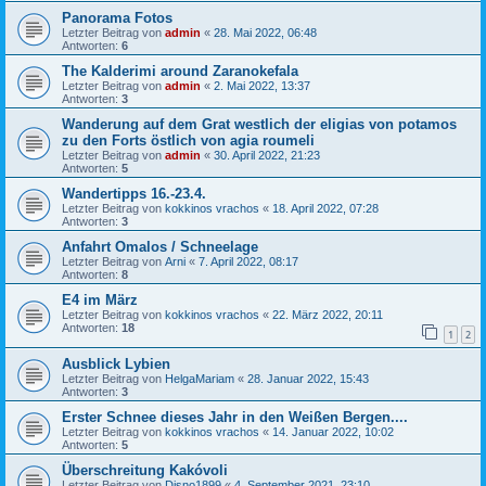
Panorama Fotos
Letzter Beitrag von
admin
«
28. Mai 2022, 06:48
Antworten:
6
The Kalderimi around Zaranokefala
Letzter Beitrag von
admin
«
2. Mai 2022, 13:37
Antworten:
3
Wanderung auf dem Grat westlich der eligias von potamos
zu den Forts östlich von agia roumeli
Letzter Beitrag von
admin
«
30. April 2022, 21:23
Antworten:
5
Wandertipps 16.-23.4.
Letzter Beitrag von
kokkinos vrachos
«
18. April 2022, 07:28
Antworten:
3
Anfahrt Omalos / Schneelage
Letzter Beitrag von
Arni
«
7. April 2022, 08:17
Antworten:
8
E4 im März
Letzter Beitrag von
kokkinos vrachos
«
22. März 2022, 20:11
Antworten:
18
1
2
Ausblick Lybien
Letzter Beitrag von
HelgaMariam
«
28. Januar 2022, 15:43
Antworten:
3
Erster Schnee dieses Jahr in den Weißen Bergen....
Letzter Beitrag von
kokkinos vrachos
«
14. Januar 2022, 10:02
Antworten:
5
Überschreitung Kakóvoli
Letzter Beitrag von
Disno1899
«
4. September 2021, 23:10