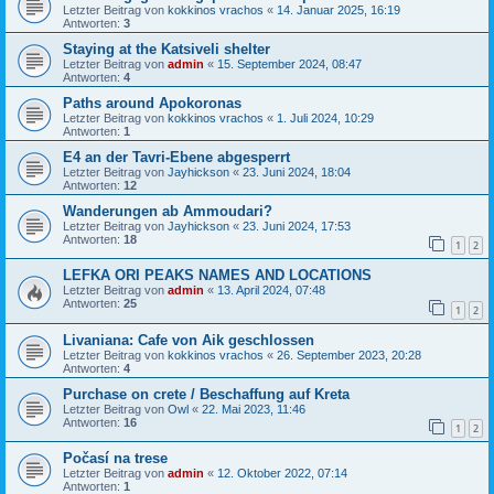
Letzter Beitrag von
kokkinos vrachos
«
14. Januar 2025, 16:19
Antworten:
3
Staying at the Katsiveli shelter
Letzter Beitrag von
admin
«
15. September 2024, 08:47
Antworten:
4
Paths around Apokoronas
Letzter Beitrag von
kokkinos vrachos
«
1. Juli 2024, 10:29
Antworten:
1
E4 an der Tavri-Ebene abgesperrt
Letzter Beitrag von
Jayhickson
«
23. Juni 2024, 18:04
Antworten:
12
Wanderungen ab Ammoudari?
Letzter Beitrag von
Jayhickson
«
23. Juni 2024, 17:53
Antworten:
18
1
2
LEFKA ORI PEAKS NAMES AND LOCATIONS
Letzter Beitrag von
admin
«
13. April 2024, 07:48
Antworten:
25
1
2
Livaniana: Cafe von Aik geschlossen
Letzter Beitrag von
kokkinos vrachos
«
26. September 2023, 20:28
Antworten:
4
Purchase on crete / Beschaffung auf Kreta
Letzter Beitrag von
Owl
«
22. Mai 2023, 11:46
Antworten:
16
1
2
Počasí na trese
Letzter Beitrag von
admin
«
12. Oktober 2022, 07:14
Antworten:
1