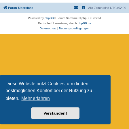
Foren-Übersicht
Alle Zeiten sind
UTC+02:00
Powered by
phpBB
® Forum Software © phpBB Limited
Deutsche Übersetzung durch
phpBB.de
Datenschutz
|
Nutzungsbedingungen
Diese Website nutzt Cookies, um dir den
bestmöglichen Komfort bei der Nutzung zu
bieten.
Mehr erfahren
Verstanden!