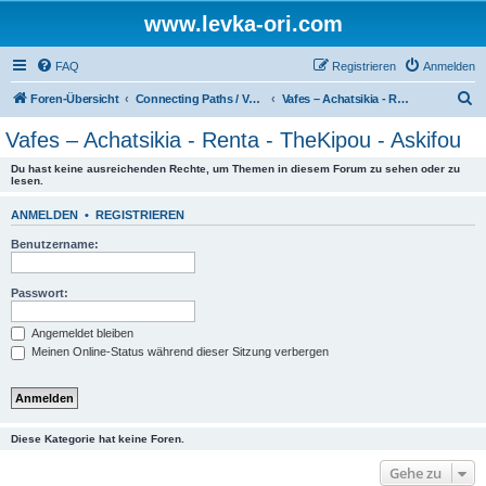
www.levka-ori.com
FAQ
Registrieren
Anmelden
S
Foren-Übersicht
Connecting Paths / Verbindungswege
Vafes – Achatsikia - Renta - TheKipou - Askifou
u
Vafes – Achatsikia - Renta - TheKipou - Askifou
c
Du hast keine ausreichenden Rechte, um Themen in diesem Forum zu sehen oder zu
h
lesen.
e
ANMELDEN
•
REGISTRIEREN
Benutzername:
Passwort:
Angemeldet bleiben
Meinen Online-Status während dieser Sitzung verbergen
Diese Kategorie hat keine Foren.
Gehe zu