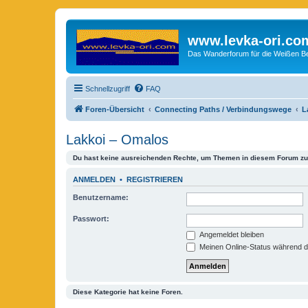
www.levka-ori.co
Das Wanderforum für die Weißen Ber
Schnellzugriff
FAQ
Foren-Übersicht
Connecting Paths / Verbindungswege
L
Lakkoi – Omalos
Du hast keine ausreichenden Rechte, um Themen in diesem Forum zu 
ANMELDEN
•
REGISTRIEREN
Benutzername:
Passwort:
Angemeldet bleiben
Meinen Online-Status während d
Diese Kategorie hat keine Foren.