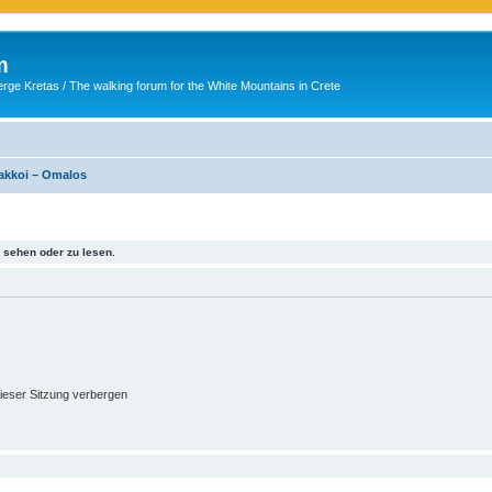
m
ge Kretas / The walking forum for the White Mountains in Crete
akkoi – Omalos
sehen oder zu lesen.
ieser Sitzung verbergen