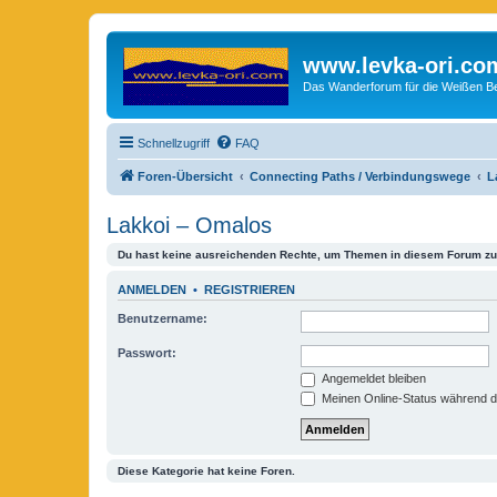
www.levka-ori.co
Das Wanderforum für die Weißen Ber
Schnellzugriff
FAQ
Foren-Übersicht
Connecting Paths / Verbindungswege
L
Lakkoi – Omalos
Du hast keine ausreichenden Rechte, um Themen in diesem Forum zu 
ANMELDEN
•
REGISTRIEREN
Benutzername:
Passwort:
Angemeldet bleiben
Meinen Online-Status während d
Diese Kategorie hat keine Foren.