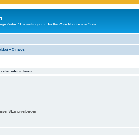
m
ge Kretas / The walking forum for the White Mountains in Crete
akkoi – Omalos
sehen oder zu lesen.
ieser Sitzung verbergen