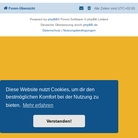
Foren-Übersicht
Alle Zeiten sind
UTC+02:00
Powered by
phpBB
® Forum Software © phpBB Limited
Deutsche Übersetzung durch
phpBB.de
Datenschutz
|
Nutzungsbedingungen
Diese Website nutzt Cookies, um dir den
bestmöglichen Komfort bei der Nutzung zu
bieten.
Mehr erfahren
Verstanden!