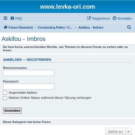
www.levka-ori.com
FAQ
Registrieren
Anmelden
S
Foren-Übersicht
Connecting Paths / Verbindungswege
Askifou - Imbros
u
Askifou - Imbros
c
Du hast keine ausreichenden Rechte, um Themen in diesem Forum zu sehen oder zu
h
lesen.
e
ANMELDEN
•
REGISTRIEREN
Benutzername:
Passwort:
Angemeldet bleiben
Meinen Online-Status während dieser Sitzung verbergen
Diese Kategorie hat keine Foren.
Gehe zu