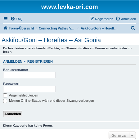
www.levka-ori.com
FAQ
Registrieren
Anmelden
S
Foren-Übersicht
Connecting Paths / Verbindungswege
Askifou/Goni – Horeftes – Asi Gonia
u
Askifou/Goni – Horeftes – Asi Gonia
c
Du hast keine ausreichenden Rechte, um Themen in diesem Forum zu sehen oder zu
h
lesen.
e
ANMELDEN
•
REGISTRIEREN
Benutzername:
Passwort:
Angemeldet bleiben
Meinen Online-Status während dieser Sitzung verbergen
Diese Kategorie hat keine Foren.
Gehe zu