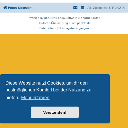
Foren-Übersicht
Alle Zeiten sind
UTC+02:00
Powered by
phpBB
® Forum Software © phpBB Limited
Deutsche Übersetzung durch
phpBB.de
Datenschutz
|
Nutzungsbedingungen
Diese Website nutzt Cookies, um dir den
bestmöglichen Komfort bei der Nutzung zu
bieten.
Mehr erfahren
Verstanden!