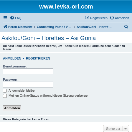
www.levka-ori.com
FAQ
Registrieren
Anmelden
S
Foren-Übersicht
Connecting Paths / Verbindungswege
Askifou/Goni – Horeftes – Asi Gonia
u
Askifou/Goni – Horeftes – Asi Gonia
c
Du hast keine ausreichenden Rechte, um Themen in diesem Forum zu sehen oder zu
h
lesen.
e
ANMELDEN
•
REGISTRIEREN
Benutzername:
Passwort:
Angemeldet bleiben
Meinen Online-Status während dieser Sitzung verbergen
Diese Kategorie hat keine Foren.
Gehe zu