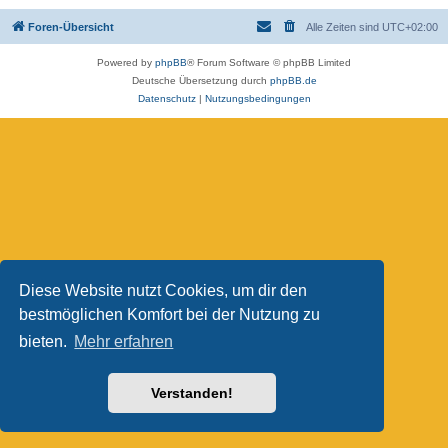
Foren-Übersicht
Alle Zeiten sind
UTC+02:00
Powered by
phpBB
® Forum Software © phpBB Limited
Deutsche Übersetzung durch
phpBB.de
Datenschutz
|
Nutzungsbedingungen
Diese Website nutzt Cookies, um dir den
bestmöglichen Komfort bei der Nutzung zu
bieten.
Mehr erfahren
Verstanden!