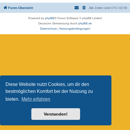
Foren-Übersicht
Alle Zeiten sind
UTC+02:00
Powered by
phpBB
® Forum Software © phpBB Limited
Deutsche Übersetzung durch
phpBB.de
Datenschutz
|
Nutzungsbedingungen
Diese Website nutzt Cookies, um dir den
bestmöglichen Komfort bei der Nutzung zu
bieten.
Mehr erfahren
Verstanden!