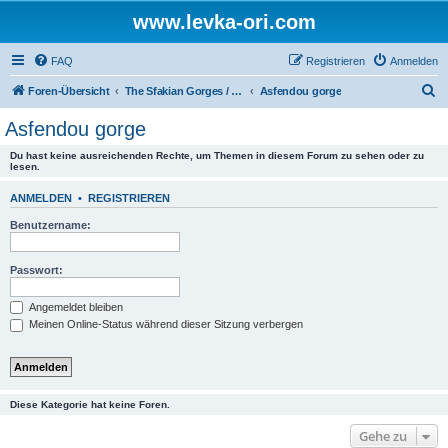
www.levka-ori.com
FAQ
Registrieren
Anmelden
S
Foren-Übersicht
The Sfakian Gorges / Die sfakiotischen Schluchten
Asfendou gorge
u
Asfendou gorge
c
Du hast keine ausreichenden Rechte, um Themen in diesem Forum zu sehen oder zu
h
lesen.
e
ANMELDEN
•
REGISTRIEREN
Benutzername:
Passwort:
Angemeldet bleiben
Meinen Online-Status während dieser Sitzung verbergen
Diese Kategorie hat keine Foren.
Gehe zu